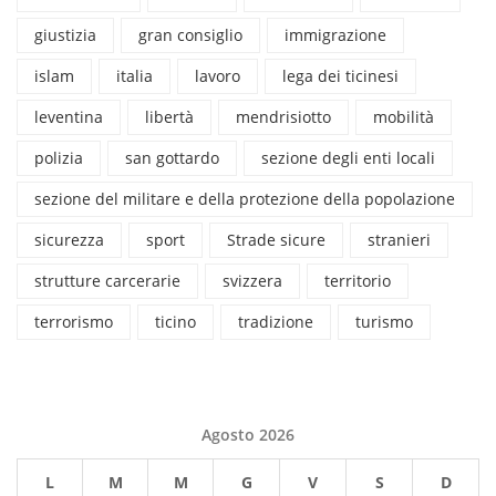
giustizia
gran consiglio
immigrazione
islam
italia
lavoro
lega dei ticinesi
leventina
libertà
mendrisiotto
mobilità
polizia
san gottardo
sezione degli enti locali
sezione del militare e della protezione della popolazione
sicurezza
sport
Strade sicure
stranieri
strutture carcerarie
svizzera
territorio
terrorismo
ticino
tradizione
turismo
Agosto 2026
L
M
M
G
V
S
D