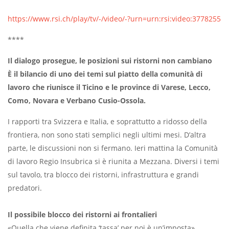
https://www.rsi.ch/play/tv/-/video/-?urn=urn:rsi:video:3778255
****
Il dialogo prosegue, le posizioni sui ristorni non cambiano
È il bilancio di uno dei temi sul piatto della comunità di
lavoro che riunisce il Ticino e le province di Varese, Lecco,
Como, Novara e Verbano Cusio-Ossola.
I rapporti tra Svizzera e Italia, e soprattutto a ridosso della
frontiera, non sono stati semplici negli ultimi mesi. D’altra
parte, le discussioni non si fermano. Ieri mattina la Comunità
di lavoro Regio Insubrica si è riunita a Mezzana. Diversi i temi
sul tavolo, tra blocco dei ristorni, infrastruttura e grandi
predatori.
Il possibile blocco dei ristorni ai frontalieri
«Quella che viene definita ‘tassa’ per noi è un’imposta»,