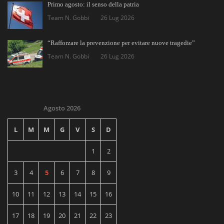
Primo agosto: il senso della patria
Team N. Gobbi
26 Lug 2026
“Rafforzare la prevenzione per evitare nuove tragedie”
Team N. Gobbi
26 Lug 2026
Agosto 2026
L
M
M
G
V
S
D
1
2
3
4
5
6
7
8
9
10
11
12
13
14
15
16
17
18
19
20
21
22
23