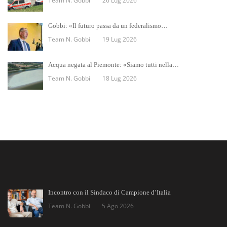
Team N. Gobbi
26 Lug 2026
Gobbi: «Il futuro passa da un federalismo…
Team N. Gobbi
19 Lug 2026
Acqua negata al Piemonte: «Siamo tutti nella…
Team N. Gobbi
18 Lug 2026
Incontro con il Sindaco di Campione d’Italia
Team N. Gobbi
5 Ago 2026