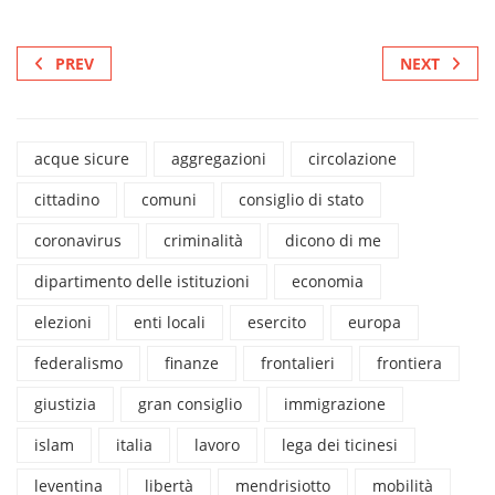
PREV
NEXT
acque sicure
aggregazioni
circolazione
cittadino
comuni
consiglio di stato
coronavirus
criminalità
dicono di me
dipartimento delle istituzioni
economia
elezioni
enti locali
esercito
europa
federalismo
finanze
frontalieri
frontiera
giustizia
gran consiglio
immigrazione
islam
italia
lavoro
lega dei ticinesi
leventina
libertà
mendrisiotto
mobilità