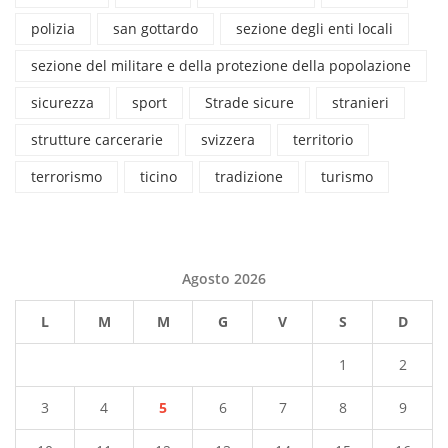
polizia
san gottardo
sezione degli enti locali
sezione del militare e della protezione della popolazione
sicurezza
sport
Strade sicure
stranieri
strutture carcerarie
svizzera
territorio
terrorismo
ticino
tradizione
turismo
Agosto 2026
L
M
M
G
V
S
D
1
2
3
4
5
6
7
8
9