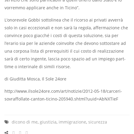
vorremmo applicare anche in Ticino”.
L’onorevole Gobbi sottolinea che il ricorso ai privati avverrà
solo in casi eccezionali e non sarà la regola, affermazione che
convince poco giacché i costi di questa soluzione, sia per
l’erario sia per le aziende coinvolte che devono sottostare ad
una corposa lista di prerequisiti il cui costo di realizzazione
sarà di certo ingente, lascia poco spazio ad un impiego part-
time o interinale di simili risorse.
di Giuditta Mosca, Il Sole 24ore
http://www.ilsole24ore.com/art/notizie/2012-05-18/carceri-
sovraffollate-canton-ticino-205940.shtml?uuid=AbNXTieF
dicono di me
,
giustizia
,
immigrazione
,
sicurezza