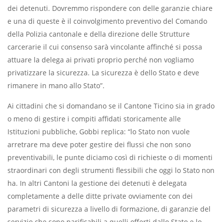
dei detenuti. Dovremmo rispondere con delle garanzie chiare
e una di queste è il coinvolgimento preventivo del Comando
della Polizia cantonale e della direzione delle Strutture
carcerarie il cui consenso sarà vincolante affinché si possa
attuare la delega ai privati proprio perché non vogliamo
privatizzare la sicurezza. La sicurezza è dello Stato e deve
rimanere in mano allo Stato”.
Ai cittadini che si domandano se il Cantone Ticino sia in grado
o meno di gestire i compiti affidati storicamente alle
Istituzioni pubbliche, Gobbi replica: “lo Stato non vuole
arretrare ma deve poter gestire dei flussi che non sono
preventivabili, le punte diciamo così di richieste o di momenti
straordinari con degli strumenti flessibili che oggi lo Stato non
ha. In altri Cantoni la gestione dei detenuti è delegata
completamente a delle ditte private ovviamente con dei
parametri di sicurezza a livello di formazione, di garanzie del
servizio che sono parificabili a quelli offerti dallo Stato e lo