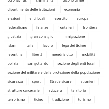
coronavirus
criminalità
dicono di me
dipartimento delle istituzioni
economia
elezioni
enti locali
esercito
europa
federalismo
finanze
frontalieri
frontiera
giustizia
gran consiglio
immigrazione
islam
italia
lavoro
lega dei ticinesi
leventina
libertà
mendrisiotto
mobilità
polizia
san gottardo
sezione degli enti locali
sezione del militare e della protezione della popolazione
sicurezza
sport
Strade sicure
stranieri
strutture carcerarie
svizzera
territorio
terrorismo
ticino
tradizione
turismo