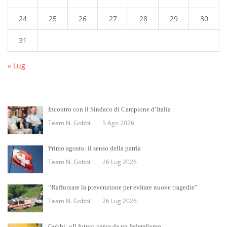
24
25
26
27
28
29
30
31
« Lug
Incontro con il Sindaco di Campione d’Italia
Team N. Gobbi
5 Ago 2026
Primo agosto: il senso della patria
Team N. Gobbi
26 Lug 2026
“Rafforzare la prevenzione per evitare nuove tragedie”
Team N. Gobbi
26 Lug 2026
Gobbi: «Il futuro passa da un federalismo…