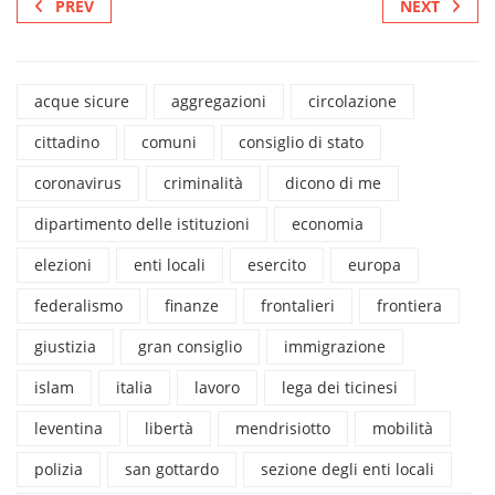
PREV
NEXT
acque sicure
aggregazioni
circolazione
cittadino
comuni
consiglio di stato
coronavirus
criminalità
dicono di me
dipartimento delle istituzioni
economia
elezioni
enti locali
esercito
europa
federalismo
finanze
frontalieri
frontiera
giustizia
gran consiglio
immigrazione
islam
italia
lavoro
lega dei ticinesi
leventina
libertà
mendrisiotto
mobilità
polizia
san gottardo
sezione degli enti locali