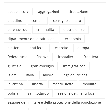
acque sicure
aggregazioni
circolazione
cittadino
comuni
consiglio di stato
coronavirus
criminalità
dicono di me
dipartimento delle istituzioni
economia
elezioni
enti locali
esercito
europa
federalismo
finanze
frontalieri
frontiera
giustizia
gran consiglio
immigrazione
islam
italia
lavoro
lega dei ticinesi
leventina
libertà
mendrisiotto
mobilità
polizia
san gottardo
sezione degli enti locali
sezione del militare e della protezione della popolazione