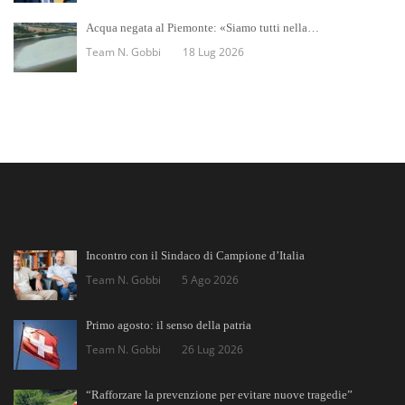
Acqua negata al Piemonte: «Siamo tutti nella…
Team N. Gobbi
18 Lug 2026
Incontro con il Sindaco di Campione d’Italia
Team N. Gobbi
5 Ago 2026
Primo agosto: il senso della patria
Team N. Gobbi
26 Lug 2026
“Rafforzare la prevenzione per evitare nuove tragedie”