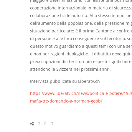
maggiore determinazione. Non esiste una posizione
cooperazione internazionale in materia di sicurezza
collaborazione tra le autorità. Allo stesso tempo, p
dell’aumento della popolazione, della pressione migr
situazione particolare: è il primo Cantone a confron
di persone e alle loro conseguenze sul territorio, su
questo motivo guardiamo a questi temi con una sensi
e non per ragioni ideologiche. Il dibattito deve qui
preoccupazioni dei territori più esposti significh
attendono la Svizzera nei prossimi anni”.
Intervista pubblicata su Liberatv.ch
https://www.liberatv.ch/news/politica-e-potere/1929
mafia-tre-domande-a-norman-gobbi