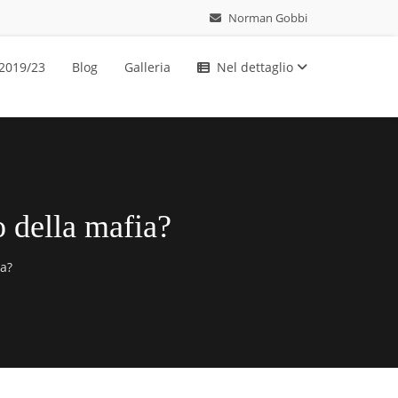
Norman Gobbi
 2019/23
Blog
Galleria
Nel dettaglio
o della mafia?
ia?