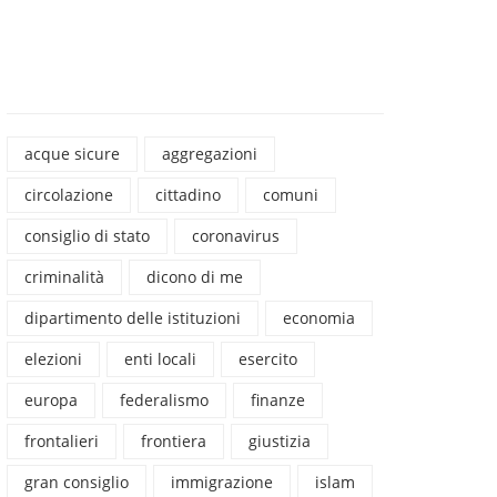
acque sicure
aggregazioni
circolazione
cittadino
comuni
consiglio di stato
coronavirus
criminalità
dicono di me
dipartimento delle istituzioni
economia
elezioni
enti locali
esercito
europa
federalismo
finanze
frontalieri
frontiera
giustizia
gran consiglio
immigrazione
islam