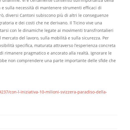
 unanime. Vi è certamente consenso sull’importanza della
 e sulla necessità di mantenere strumenti efficaci di
erò, diversi Cantoni subiscono più di altri le conseguenze
atoria e dei costi che ne derivano. Il Ticino vive una
tarsi con le dinamiche legate ai movimenti transfrontalieri
l mercato del lavoro, sulla mobilità e sulla sicurezza. Per
bilità specifica, maturata attraverso l’esperienza concreta
ndi rimanere pragmatico e ancorato alla realtà. Ignorare le
erebbe non comprendere una parte importante delle sfide che
237/con-l-iniziativa-10-milioni-svizzera-paradiso-della-