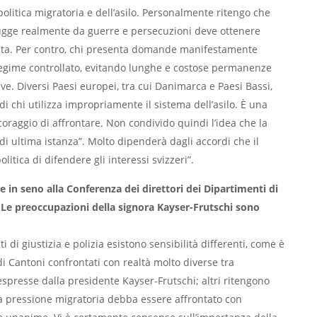
litica migratoria e dell’asilo. Personalmente ritengo che
fugge realmente da guerre e persecuzioni deve ottenere
ta. Per contro, chi presenta domande manifestamente
regime controllato, evitando lunghe e costose permanenze
tive. Diversi Paesi europei, tra cui Danimarca e Paesi Bassi,
i chi utilizza impropriamente il sistema dell’asilo. È una
coraggio di affrontare. Non condivido quindi l’idea che la
 ultima istanza”. Molto dipenderà dagli accordi che il
itica di difendere gli interessi svizzeri”.
in seno alla Conferenza dei direttori dei Dipartimenti di
? Le preoccupazioni della signora Kayser-Frutschi sono
 di giustizia e polizia esistono sensibilità differenti, come è
 Cantoni confrontati con realtà molto diverse tra
espresse dalla presidente Kayser-Frutschi; altri ritengono
la pressione migratoria debba essere affrontato con