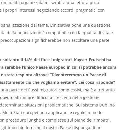
criminalità organizzata mi sembra una lettura poco
e i propri interessi negoziando accordi pragmatici con
a banalizzazione del tema. L’iniziativa pone una questione
lata della popolazione è compatibile con la qualità di vita e
e preoccupazioni significherebbe non ascoltare una parte
 soltanto il 14% dei flussi migratori, Kayser-Frutschi ha
ra sarebbe l’unico Paese europeo in cui si potrebbe ancora
 è stata respinta altrove: “Diventeremmo un Paese di
Esattamente ciò che vogliamo evitare”. Lei cosa risponde?
o una parte dei flussi migratori complessivi, ma è altrettanto
ovuto affrontare difficoltà crescenti nella gestione
 a determinate situazioni problematiche. Sul sistema Dublino
ti. Molti Stati europei non applicano le regole in modo
 con procedure lunghe e complesse sul piano dei rimpatri.
egittimo chiedere che il nostro Paese disponga di un