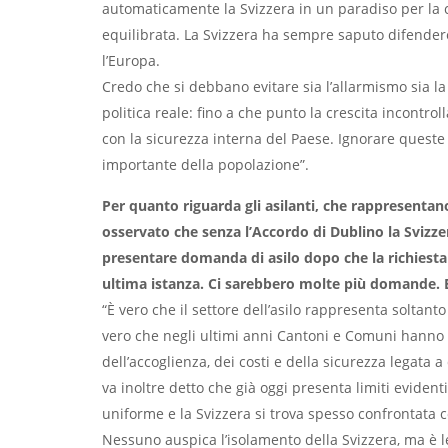
automaticamente la Svizzera in un paradiso per la 
equilibrata. La Svizzera ha sempre saputo difender
l’Europa.
Credo che si debbano evitare sia l’allarmismo sia l
politica reale: fino a che punto la crescita incontrol
con la sicurezza interna del Paese. Ignorare quest
importante della popolazione”.
Per quanto riguarda gli asilanti, che rappresentano
osservato che senza l’Accordo di Dublino la Svizze
presentare domanda di asilo dopo che la richiesta
ultima istanza. Ci sarebbero molte più domande. 
“È vero che il settore dell’asilo rappresenta soltant
vero che negli ultimi anni Cantoni e Comuni hanno d
dell’accoglienza, dei costi e della sicurezza legata
va inoltre detto che già oggi presenta limiti eviden
uniforme e la Svizzera si trova spesso confrontata
Nessuno auspica l’isolamento della Svizzera, ma è l