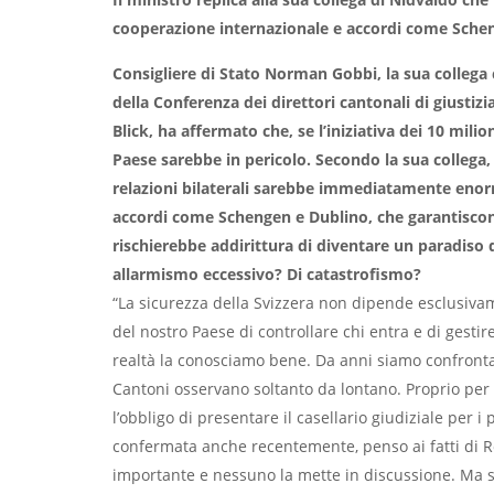
cooperazione internazionale e accordi come Scheng
Consigliere di Stato Norman Gobbi, la sua collega 
della Conferenza dei direttori cantonali di giustizia
Blick, ha affermato che, se l’iniziativa dei 10 milio
Paese sarebbe in pericolo. Secondo la sua collega, 
relazioni bilaterali sarebbe immediatamente enor
accordi come Schengen e Dublino, che garantiscono 
rischierebbe addirittura di diventare un paradiso de
allarmismo eccessivo? Di catastrofismo?
“La sicurezza della Svizzera non dipende esclusiv
del nostro Paese di controllare chi entra e di gestir
realtà la conosciamo bene. Da anni siamo confrontat
Cantoni osservano soltanto da lontano. Proprio per q
l’obbligo di presentare il casellario giudiziale per i
confermata anche recentemente, penso ai fatti di R
importante e nessuno la mette in discussione. Ma s