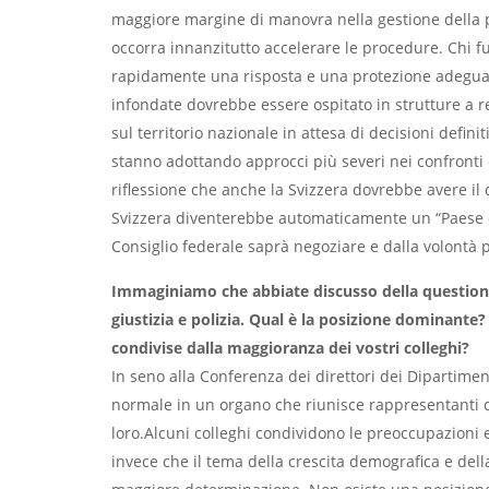
maggiore margine di manovra nella gestione della po
occorra innanzitutto accelerare le procedure. Chi 
rapidamente una risposta e una protezione adegua
infondate dovrebbe essere ospitato in strutture a 
sul territorio nazionale in attesa di decisioni defini
stanno adottando approcci più severi nei confronti d
riflessione che anche la Svizzera dovrebbe avere il 
Svizzera diventerebbe automaticamente un “Paese di
Consiglio federale saprà negoziare e dalla volontà pol
Immaginiamo che abbiate discusso della questione 
giustizia e polizia. Qual è la posizione dominante
condivise dalla maggioranza dei vostri colleghi?
In seno alla Conferenza dei direttori dei Dipartimenti
normale in un organo che riunisce rappresentanti di
loro.Alcuni colleghi condividono le preoccupazioni 
invece che il tema della crescita demografica e del