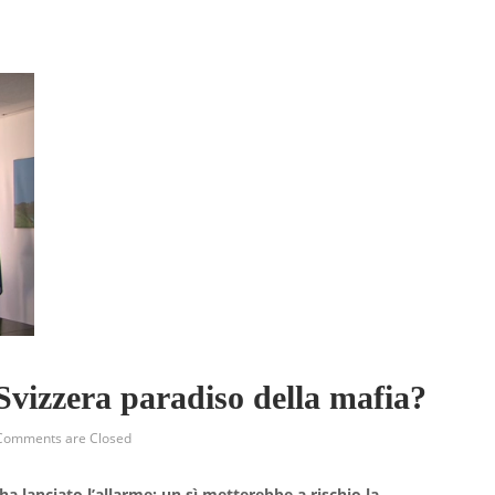
 Svizzera paradiso della mafia?
Comments are Closed
 ha lanciato l’allarme: un sì metterebbe a rischio la