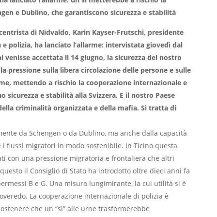
en e Dublino, che garantiscono sicurezza e stabilità
centrista di Nidvaldo, Karin Kayser-Frutschi, presidente
 e polizia, ha lanciato l’allarme: intervistata giovedì dal
ni venisse accettata il 14 giugno, la sicurezza del nostro
la pressione sulla libera circolazione delle persone e sulle
me, mettendo a rischio la cooperazione internazionale e
sicurezza e stabilità alla Svizzera. E il nostro Paese
lla criminalità organizzata e della mafia. Si tratta di
amente da Schengen o da Dublino, ma anche dalla capacità
e i flussi migratori in modo sostenibile. In Ticino questa
i con una pressione migratoria e frontaliera che altri
uesto il Consiglio di Stato ha introdotto oltre dieci anni fa
 permessi B e G. Una misura lungimirante, la cui utilità si è
overedo. La cooperazione internazionale di polizia è
ostenere che un “sì” alle urne trasformerebbe