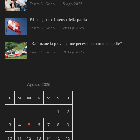
Team N. Gobbi
5 Ago 2026
Primo agosto: il senso della patria
Team N. Gobbi
26 Lug 2026
“Rafforzare la prevenzione per evitare nuove tragedie”
Team N. Gobbi
26 Lug 2026
Agosto 2026
L
M
M
G
V
S
D
1
2
3
4
5
6
7
8
9
10
11
12
13
14
15
16