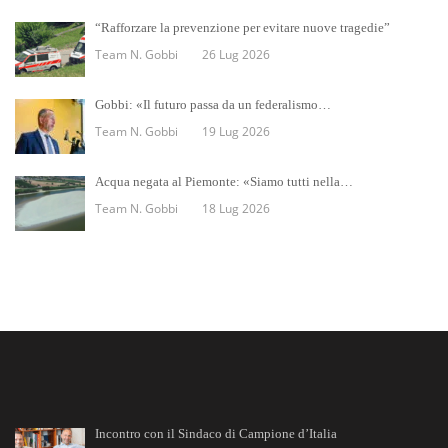
“Rafforzare la prevenzione per evitare nuove tragedie”
Team N. Gobbi
26 Lug 2026
Gobbi: «Il futuro passa da un federalismo…
Team N. Gobbi
19 Lug 2026
Acqua negata al Piemonte: «Siamo tutti nella…
Team N. Gobbi
18 Lug 2026
Incontro con il Sindaco di Campione d’Italia