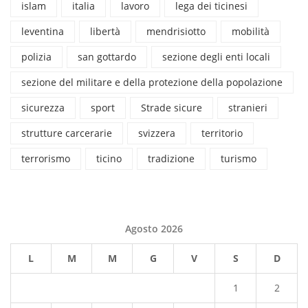
islam
italia
lavoro
lega dei ticinesi
leventina
libertà
mendrisiotto
mobilità
polizia
san gottardo
sezione degli enti locali
sezione del militare e della protezione della popolazione
sicurezza
sport
Strade sicure
stranieri
strutture carcerarie
svizzera
territorio
terrorismo
ticino
tradizione
turismo
Agosto 2026
L
M
M
G
V
S
D
1
2