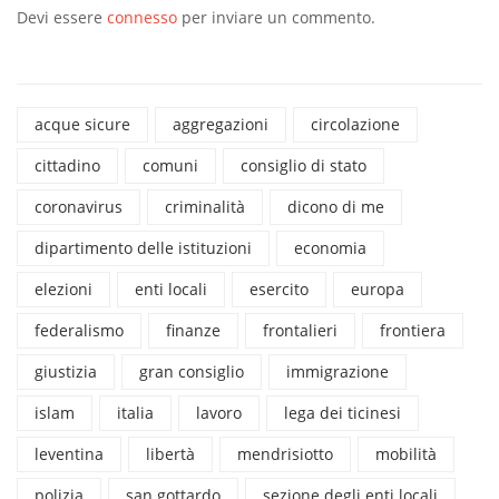
Devi essere
connesso
per inviare un commento.
acque sicure
aggregazioni
circolazione
cittadino
comuni
consiglio di stato
coronavirus
criminalità
dicono di me
dipartimento delle istituzioni
economia
elezioni
enti locali
esercito
europa
federalismo
finanze
frontalieri
frontiera
giustizia
gran consiglio
immigrazione
islam
italia
lavoro
lega dei ticinesi
leventina
libertà
mendrisiotto
mobilità
polizia
san gottardo
sezione degli enti locali