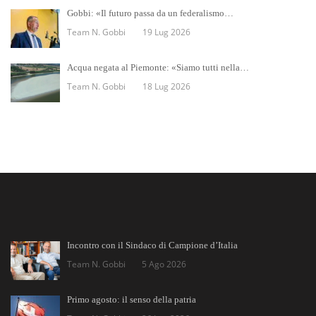
Gobbi: «Il futuro passa da un federalismo…
Team N. Gobbi
19 Lug 2026
Acqua negata al Piemonte: «Siamo tutti nella…
Team N. Gobbi
18 Lug 2026
Incontro con il Sindaco di Campione d’Italia
Team N. Gobbi
5 Ago 2026
Primo agosto: il senso della patria