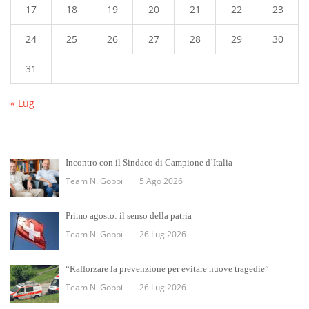
17
18
19
20
21
22
23
24
25
26
27
28
29
30
31
« Lug
Incontro con il Sindaco di Campione d’Italia
Team N. Gobbi
5 Ago 2026
Primo agosto: il senso della patria
Team N. Gobbi
26 Lug 2026
“Rafforzare la prevenzione per evitare nuove tragedie”
Team N. Gobbi
26 Lug 2026