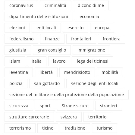
coronavirus
criminalità
dicono di me
dipartimento delle istituzioni
economia
elezioni
enti locali
esercito
europa
federalismo
finanze
frontalieri
frontiera
giustizia
gran consiglio
immigrazione
islam
italia
lavoro
lega dei ticinesi
leventina
libertà
mendrisiotto
mobilità
polizia
san gottardo
sezione degli enti locali
sezione del militare e della protezione della popolazione
sicurezza
sport
Strade sicure
stranieri
strutture carcerarie
svizzera
territorio
terrorismo
ticino
tradizione
turismo