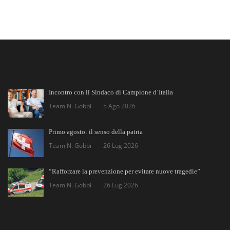
Incontro con il Sindaco di Campione d’Italia
Team N. Gobbi
5 Ago 2026
Primo agosto: il senso della patria
Team N. Gobbi
26 Lug 2026
“Rafforzare la prevenzione per evitare nuove tragedie”
Team N. Gobbi
26 Lug 2026