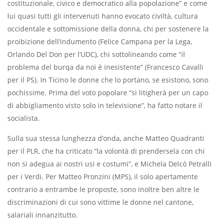
costituzionale, civico e democratico alla popolazione” e come
lui quasi tutti gli intervenuti hanno evocato civiltà, cultura
occidentale e sottomissione della donna, chi per sostenere la
proibizione dell’indumento (Felice Campana per la Lega,
Orlando Del Don per l’UDC), chi sottolineando come “il
problema del burqa da noi è inesistente” (Francesco Cavalli
per il PS). In Ticino le donne che lo portano, se esistono, sono
pochissime. Prima del voto popolare “si litigherà per un capo
di abbigliamento visto solo in televisione”, ha fatto notare il
socialista.
Sulla sua stessa lunghezza d’onda, anche Matteo Quadranti
per il PLR, che ha criticato “la volontà di prendersela con chi
non si adegua ai nostri usi e costumi”, e Michela Delcò Petralli
per i Verdi. Per Matteo Pronzini (MPS), il solo apertamente
contrario a entrambe le proposte, sono inoltre ben altre le
discriminazioni di cui sono vittime le donne nel cantone,
salariali innanzitutto.