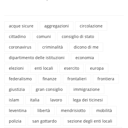
acque sicure
aggregazioni
circolazione
cittadino
comuni
consiglio di stato
coronavirus
criminalità
dicono di me
dipartimento delle istituzioni
economia
elezioni
enti locali
esercito
europa
federalismo
finanze
frontalieri
frontiera
giustizia
gran consiglio
immigrazione
islam
italia
lavoro
lega dei ticinesi
leventina
libertà
mendrisiotto
mobilità
polizia
san gottardo
sezione degli enti locali