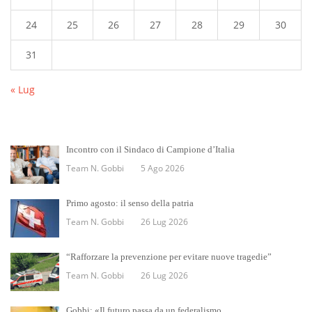
24
25
26
27
28
29
30
31
« Lug
Incontro con il Sindaco di Campione d’Italia
Team N. Gobbi
5 Ago 2026
Primo agosto: il senso della patria
Team N. Gobbi
26 Lug 2026
“Rafforzare la prevenzione per evitare nuove tragedie”
Team N. Gobbi
26 Lug 2026
Gobbi: «Il futuro passa da un federalismo…