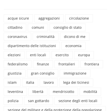
acque sicure
aggregazioni
circolazione
cittadino
comuni
consiglio di stato
coronavirus
criminalità
dicono di me
dipartimento delle istituzioni
economia
elezioni
enti locali
esercito
europa
federalismo
finanze
frontalieri
frontiera
giustizia
gran consiglio
immigrazione
islam
italia
lavoro
lega dei ticinesi
leventina
libertà
mendrisiotto
mobilità
polizia
san gottardo
sezione degli enti locali
sezione del militare e della protezione della popolazione