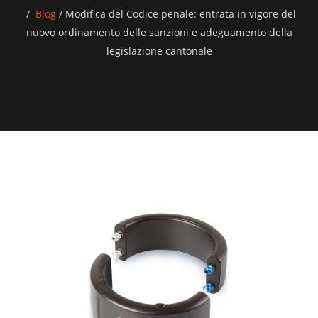
Blog
/
Modifica del Codice penale: entrata in vigore del
nuovo ordinamento delle sanzioni e adeguamento della
legislazione cantonale