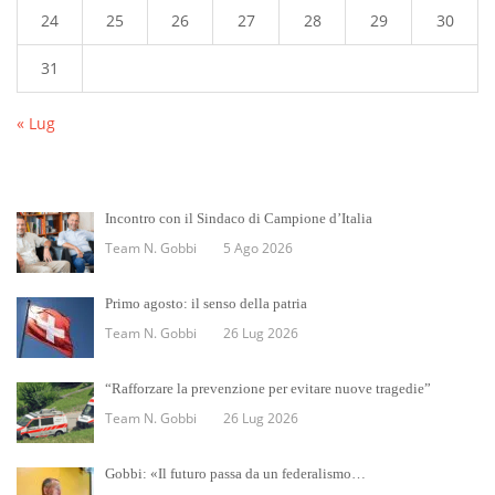
24
25
26
27
28
29
30
31
« Lug
Incontro con il Sindaco di Campione d’Italia
Team N. Gobbi
5 Ago 2026
Primo agosto: il senso della patria
Team N. Gobbi
26 Lug 2026
“Rafforzare la prevenzione per evitare nuove tragedie”
Team N. Gobbi
26 Lug 2026
Gobbi: «Il futuro passa da un federalismo…