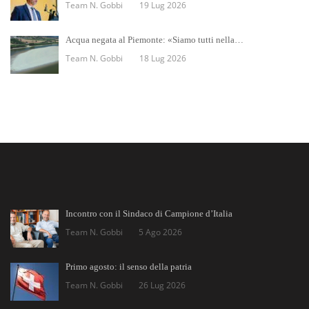
Team N. Gobbi
19 Lug 2026
Acqua negata al Piemonte: «Siamo tutti nella…
Team N. Gobbi
18 Lug 2026
Incontro con il Sindaco di Campione d’Italia
Team N. Gobbi
5 Ago 2026
Primo agosto: il senso della patria
Team N. Gobbi
26 Lug 2026