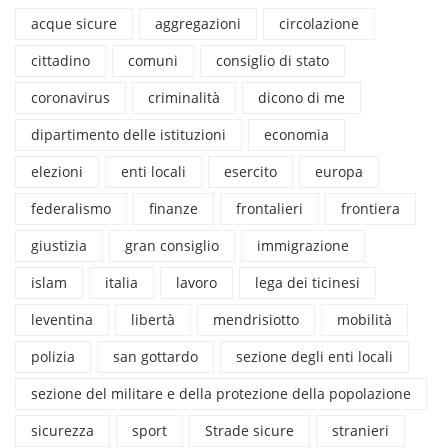
acque sicure
aggregazioni
circolazione
cittadino
comuni
consiglio di stato
coronavirus
criminalità
dicono di me
dipartimento delle istituzioni
economia
elezioni
enti locali
esercito
europa
federalismo
finanze
frontalieri
frontiera
giustizia
gran consiglio
immigrazione
islam
italia
lavoro
lega dei ticinesi
leventina
libertà
mendrisiotto
mobilità
polizia
san gottardo
sezione degli enti locali
sezione del militare e della protezione della popolazione
sicurezza
sport
Strade sicure
stranieri