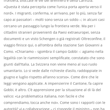
frontiera, bloccate le vie del Brennero e della Carinzia.
«Questa è stata percepita come l’unica porta aperta verso il
nord». I migranti, conferma, vi arrivano, per lo più, senza far
capo ai passatori – molti sono senza un soldo –; in alcuni casi
cercano un passaggio lungo la frontiera verde. Ma per i
cittadini stranieri provenienti da Paesi extraeuropei, senza
documenti e un visto Schengen o già registrati Oltreconﬁne, il
viaggio ﬁnisce qui, o all’ombra della stazione San Giovanni a
Como. «Chiariamo – sgombra il campo Gobbi –: agiamo nella
legalità con le riammissioni sempliﬁcate, constatato che sono
giunti dall’Italia. La Svizzera non viene meno al suo ruolo
umanitario. Lo si vede dalle richieste d’asilo, raddoppiate in
giugno e luglio rispetto all’anno scorso». Come dire che le
leggi vengono applicate. A impensierire il Cantone, fa capire
Gobbi, è altro. C’è apprensione per la situazione al di là del
valico: «La problematica italiana, non facile e che
comprendiamo, tocca anche noi». Come sono i rapporti con le
autorità? «La collaborazione – ci risponde il ministro – non ha