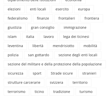
elezioni
enti locali
esercito
europa
federalismo
finanze
frontalieri
frontiera
giustizia
gran consiglio
immigrazione
islam
italia
lavoro
lega dei ticinesi
leventina
libertà
mendrisiotto
mobilità
polizia
san gottardo
sezione degli enti locali
sezione del militare e della protezione della popolazione
sicurezza
sport
Strade sicure
stranieri
strutture carcerarie
svizzera
territorio
terrorismo
ticino
tradizione
turismo