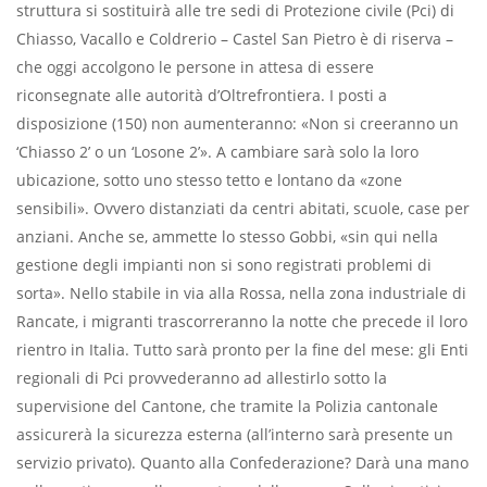
struttura si sostituirà alle tre sedi di Protezione civile (Pci) di
Chiasso, Vacallo e Coldrerio – Castel San Pietro è di riserva –
che oggi accolgono le persone in attesa di essere
riconsegnate alle autorità d’Oltrefrontiera. I posti a
disposizione (150) non aumenteranno: «Non si creeranno un
‘Chiasso 2’ o un ‘Losone 2’». A cambiare sarà solo la loro
ubicazione, sotto uno stesso tetto e lontano da «zone
sensibili». Ovvero distanziati da centri abitati, scuole, case per
anziani. Anche se, ammette lo stesso Gobbi, «sin qui nella
gestione degli impianti non si sono registrati problemi di
sorta». Nello stabile in via alla Rossa, nella zona industriale di
Rancate, i migranti trascorreranno la notte che precede il loro
rientro in Italia. Tutto sarà pronto per la ﬁne del mese: gli Enti
regionali di Pci provvederanno ad allestirlo sotto la
supervisione del Cantone, che tramite la Polizia cantonale
assicurerà la sicurezza esterna (all’interno sarà presente un
servizio privato). Quanto alla Confederazione? Darà una mano