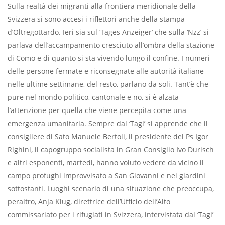
Sulla realtà dei migranti alla frontiera meridionale della
Svizzera si sono accesi i riﬂettori anche della stampa
d’Oltregottardo. Ieri sia sul ‘Tages Anzeiger’ che sulla ‘Nzz’ si
parlava dell’accampamento cresciuto all’ombra della stazione
di Como e di quanto si sta vivendo lungo il conﬁne. I numeri
delle persone fermate e riconsegnate alle autorità italiane
nelle ultime settimane, del resto, parlano da soli. Tant’è che
pure nel mondo politico, cantonale e no, si è alzata
l’attenzione per quella che viene percepita come una
emergenza umanitaria. Sempre dal ‘Tagi’ si apprende che il
consigliere di Sato Manuele Bertoli, il presidente del Ps Igor
Righini, il capogruppo socialista in Gran Consiglio Ivo Durisch
e altri esponenti, martedì, hanno voluto vedere da vicino il
campo profughi improvvisato a San Giovanni e nei giardini
sottostanti. Luoghi scenario di una situazione che preoccupa,
peraltro, Anja Klug, direttrice dell’Ufﬁcio dell’Alto
commissariato per i rifugiati in Svizzera, intervistata dal ‘Tagi’