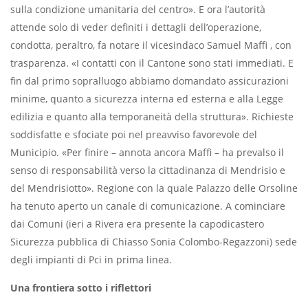
sulla condizione umanitaria del centro». E ora l’autorità
attende solo di veder deﬁniti i dettagli dell’operazione,
condotta, peraltro, fa notare il vicesindaco Samuel Maffi , con
trasparenza. «I contatti con il Cantone sono stati immediati. E
ﬁn dal primo sopralluogo abbiamo domandato assicurazioni
minime, quanto a sicurezza interna ed esterna e alla Legge
edilizia e quanto alla temporaneità della struttura». Richieste
soddisfatte e sfociate poi nel preavviso favorevole del
Municipio. «Per ﬁnire – annota ancora Mafﬁ – ha prevalso il
senso di responsabilità verso la cittadinanza di Mendrisio e
del Mendrisiotto». Regione con la quale Palazzo delle Orsoline
ha tenuto aperto un canale di comunicazione. A cominciare
dai Comuni (ieri a Rivera era presente la capodicastero
Sicurezza pubblica di Chiasso Sonia Colombo-Regazzoni) sede
degli impianti di Pci in prima linea.
Una frontiera sotto i riﬂettori