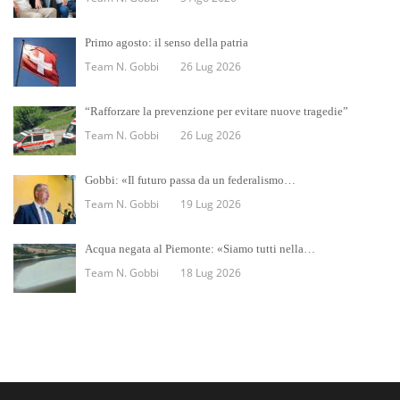
Primo agosto: il senso della patria
Team N. Gobbi
26 Lug 2026
“Rafforzare la prevenzione per evitare nuove tragedie”
Team N. Gobbi
26 Lug 2026
Gobbi: «Il futuro passa da un federalismo…
Team N. Gobbi
19 Lug 2026
Acqua negata al Piemonte: «Siamo tutti nella…
Team N. Gobbi
18 Lug 2026