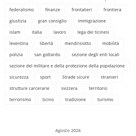
federalismo
finanze
frontalieri
frontiera
giustizia
gran consiglio
immigrazione
islam
italia
lavoro
lega dei ticinesi
leventina
libertà
mendrisiotto
mobilità
polizia
san gottardo
sezione degli enti locali
sezione del militare e della protezione della popolazione
sicurezza
sport
Strade sicure
stranieri
strutture carcerarie
svizzera
territorio
terrorismo
ticino
tradizione
turismo
Agosto 2026