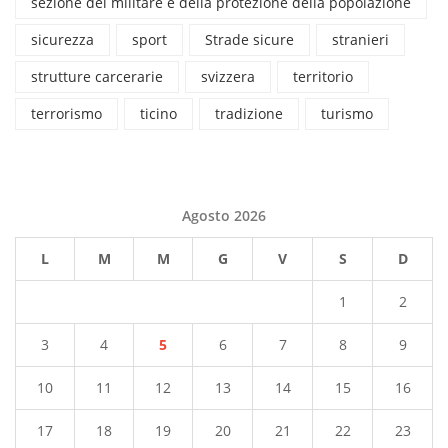
sezione del militare e della protezione della popolazione
sicurezza
sport
Strade sicure
stranieri
strutture carcerarie
svizzera
territorio
terrorismo
ticino
tradizione
turismo
Agosto 2026
L
M
M
G
V
S
D
1
2
3
4
5
6
7
8
9
10
11
12
13
14
15
16
17
18
19
20
21
22
23