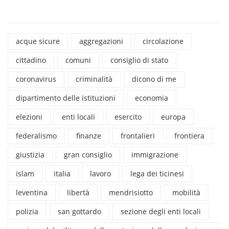
acque sicure
aggregazioni
circolazione
cittadino
comuni
consiglio di stato
coronavirus
criminalità
dicono di me
dipartimento delle istituzioni
economia
elezioni
enti locali
esercito
europa
federalismo
finanze
frontalieri
frontiera
giustizia
gran consiglio
immigrazione
islam
italia
lavoro
lega dei ticinesi
leventina
libertà
mendrisiotto
mobilità
polizia
san gottardo
sezione degli enti locali