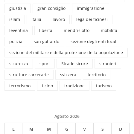
giustizia
gran consiglio
immigrazione
islam
italia
lavoro
lega dei ticinesi
leventina
libertà
mendrisiotto
mobilità
polizia
san gottardo
sezione degli enti locali
sezione del militare e della protezione della popolazione
sicurezza
sport
Strade sicure
stranieri
strutture carcerarie
svizzera
territorio
terrorismo
ticino
tradizione
turismo
Agosto 2026
L
M
M
G
V
S
D