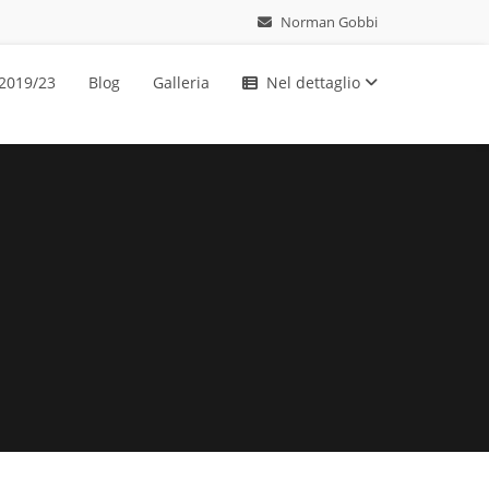
Norman Gobbi
 2019/23
Blog
Galleria
Nel dettaglio