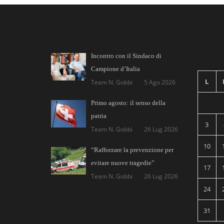
Incontro con il Sindaco di
Campione d’Italia
L
Team N. Gobbi
5 Ago 2026
Primo agosto: il senso della
patria
3
Team N. Gobbi
26 Lug 2026
10
“Rafforzare la prevenzione per
evitare nuove tragedie”
17
Team N. Gobbi
26 Lug 2026
24
31