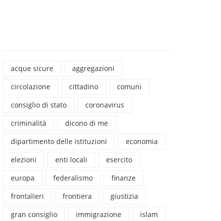
acque sicure
aggregazioni
circolazione
cittadino
comuni
consiglio di stato
coronavirus
criminalità
dicono di me
dipartimento delle istituzioni
economia
elezioni
enti locali
esercito
europa
federalismo
finanze
frontalieri
frontiera
giustizia
gran consiglio
immigrazione
islam