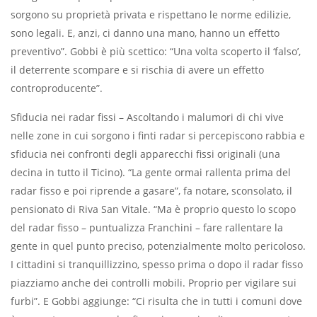
sorgono su proprietà privata e rispettano le norme edilizie,
sono legali. E, anzi, ci danno una mano, hanno un effetto
preventivo”. Gobbi è più scettico: “Una volta scoperto il ‘falso’,
il deterrente scompare e si rischia di avere un effetto
controproducente”.
Sfiducia nei radar fissi – Ascoltando i malumori di chi vive
nelle zone in cui sorgono i finti radar si percepiscono rabbia e
sfiducia nei confronti degli apparecchi fissi originali (una
decina in tutto il Ticino). “La gente ormai rallenta prima del
radar fisso e poi riprende a gasare”, fa notare, sconsolato, il
pensionato di Riva San Vitale. “Ma è proprio questo lo scopo
del radar fisso – puntualizza Franchini – fare rallentare la
gente in quel punto preciso, potenzialmente molto pericoloso.
I cittadini si tranquillizzino, spesso prima o dopo il radar fisso
piazziamo anche dei controlli mobili. Proprio per vigilare sui
furbi”. E Gobbi aggiunge: “Ci risulta che in tutti i comuni dove