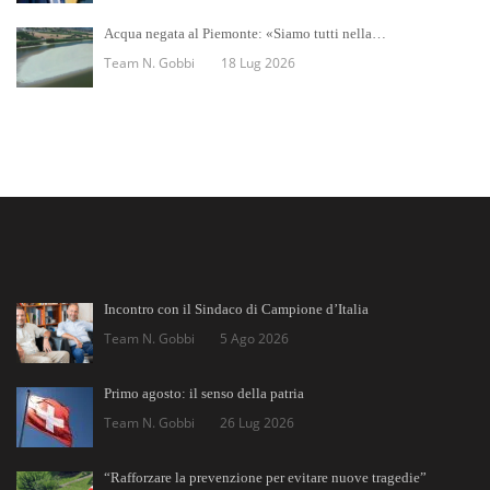
Acqua negata al Piemonte: «Siamo tutti nella…
Team N. Gobbi
18 Lug 2026
Incontro con il Sindaco di Campione d’Italia
Team N. Gobbi
5 Ago 2026
Primo agosto: il senso della patria
Team N. Gobbi
26 Lug 2026
“Rafforzare la prevenzione per evitare nuove tragedie”