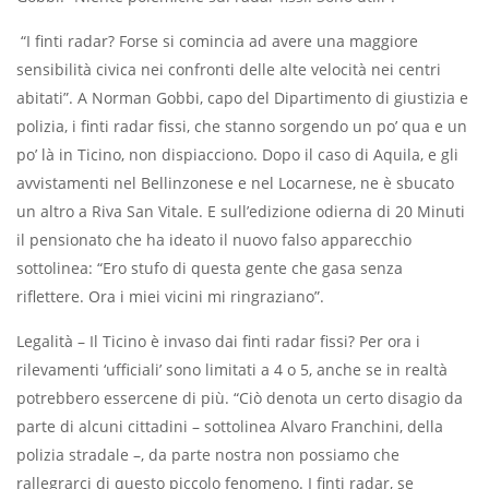
“I finti radar? Forse si comincia ad avere una maggiore
sensibilità civica nei confronti delle alte velocità nei centri
abitati”. A Norman Gobbi, capo del Dipartimento di giustizia e
polizia, i finti radar fissi, che stanno sorgendo un po’ qua e un
po’ là in Ticino, non dispiacciono. Dopo il caso di Aquila, e gli
avvistamenti nel Bellinzonese e nel Locarnese, ne è sbucato
un altro a Riva San Vitale. E sull’edizione odierna di 20 Minuti
il pensionato che ha ideato il nuovo falso apparecchio
sottolinea: “Ero stufo di questa gente che gasa senza
riflettere. Ora i miei vicini mi ringraziano”.
Legalità – Il Ticino è invaso dai finti radar fissi? Per ora i
rilevamenti ‘ufficiali’ sono limitati a 4 o 5, anche se in realtà
potrebbero essercene di più. “Ciò denota un certo disagio da
parte di alcuni cittadini – sottolinea Alvaro Franchini, della
polizia stradale –, da parte nostra non possiamo che
rallegrarci di questo piccolo fenomeno. I finti radar, se