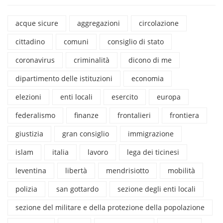
acque sicure
aggregazioni
circolazione
cittadino
comuni
consiglio di stato
coronavirus
criminalità
dicono di me
dipartimento delle istituzioni
economia
elezioni
enti locali
esercito
europa
federalismo
finanze
frontalieri
frontiera
giustizia
gran consiglio
immigrazione
islam
italia
lavoro
lega dei ticinesi
leventina
libertà
mendrisiotto
mobilità
polizia
san gottardo
sezione degli enti locali
sezione del militare e della protezione della popolazione