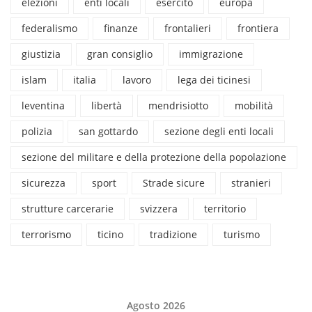
elezioni
enti locali
esercito
europa
federalismo
finanze
frontalieri
frontiera
giustizia
gran consiglio
immigrazione
islam
italia
lavoro
lega dei ticinesi
leventina
libertà
mendrisiotto
mobilità
polizia
san gottardo
sezione degli enti locali
sezione del militare e della protezione della popolazione
sicurezza
sport
Strade sicure
stranieri
strutture carcerarie
svizzera
territorio
terrorismo
ticino
tradizione
turismo
Agosto 2026