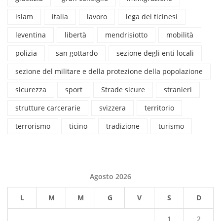
islam
italia
lavoro
lega dei ticinesi
leventina
libertà
mendrisiotto
mobilità
polizia
san gottardo
sezione degli enti locali
sezione del militare e della protezione della popolazione
sicurezza
sport
Strade sicure
stranieri
strutture carcerarie
svizzera
territorio
terrorismo
ticino
tradizione
turismo
Agosto 2026
L
M
M
G
V
S
D
1
2