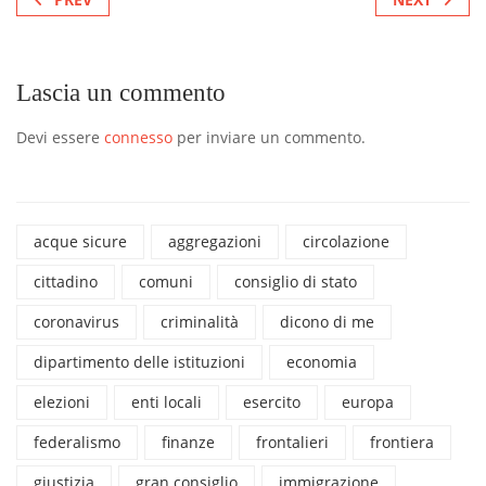
Lascia un commento
Devi essere
connesso
per inviare un commento.
acque sicure
aggregazioni
circolazione
cittadino
comuni
consiglio di stato
coronavirus
criminalità
dicono di me
dipartimento delle istituzioni
economia
elezioni
enti locali
esercito
europa
federalismo
finanze
frontalieri
frontiera
giustizia
gran consiglio
immigrazione