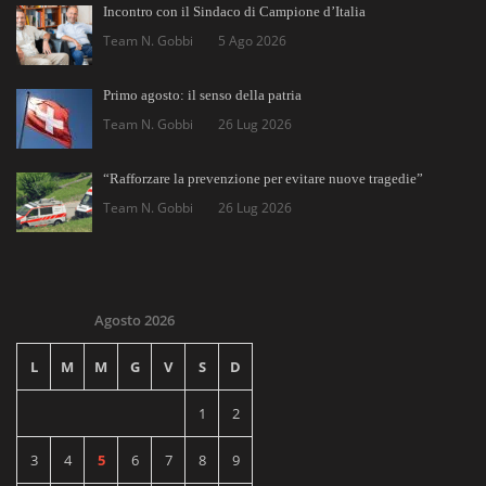
Incontro con il Sindaco di Campione d’Italia
Team N. Gobbi
5 Ago 2026
Primo agosto: il senso della patria
Team N. Gobbi
26 Lug 2026
“Rafforzare la prevenzione per evitare nuove tragedie”
Team N. Gobbi
26 Lug 2026
Agosto 2026
L
M
M
G
V
S
D
1
2
3
4
5
6
7
8
9