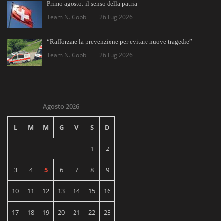
Primo agosto: il senso della patria
Team N. Gobbi
26 Lug 2026
“Rafforzare la prevenzione per evitare nuove tragedie”
Team N. Gobbi
26 Lug 2026
Agosto 2026
L
M
M
G
V
S
D
1
2
3
4
5
6
7
8
9
10
11
12
13
14
15
16
17
18
19
20
21
22
23