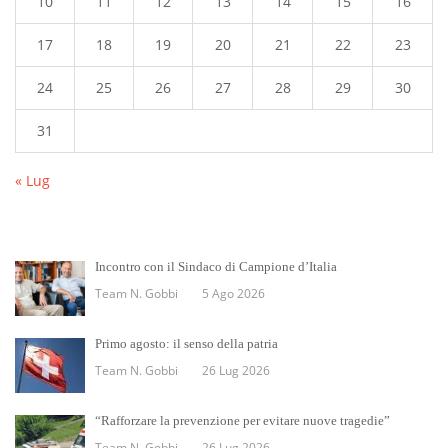
10
11
12
13
14
15
16
17
18
19
20
21
22
23
24
25
26
27
28
29
30
31
« Lug
Incontro con il Sindaco di Campione d’Italia
Team N. Gobbi
5 Ago 2026
Primo agosto: il senso della patria
Team N. Gobbi
26 Lug 2026
“Rafforzare la prevenzione per evitare nuove tragedie”
Team N. Gobbi
26 Lug 2026