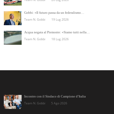
Gobbi: «Il futuro passa da un federalismo…
Team N. Gobbi
19 Lug 2026
Acqua negata al Piemonte: «Siamo tutti nella…
Team N. Gobbi
18 Lug 2026
Incontro con il Sindaco di Campione d’Italia
Team N. Gobbi
5 Ago 2026