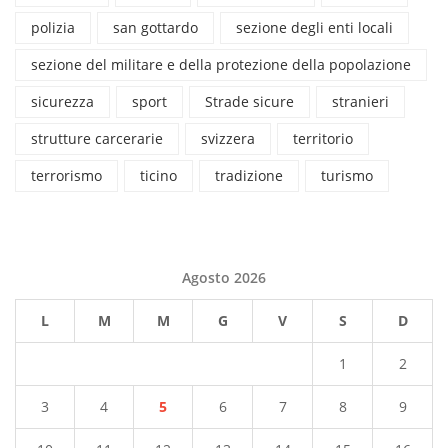
polizia
san gottardo
sezione degli enti locali
sezione del militare e della protezione della popolazione
sicurezza
sport
Strade sicure
stranieri
strutture carcerarie
svizzera
territorio
terrorismo
ticino
tradizione
turismo
Agosto 2026
L
M
M
G
V
S
D
1
2
3
4
5
6
7
8
9