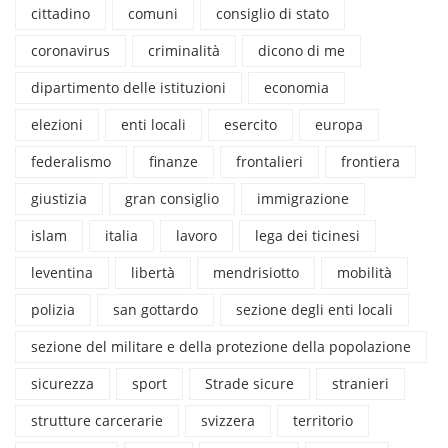
cittadino
comuni
consiglio di stato
coronavirus
criminalità
dicono di me
dipartimento delle istituzioni
economia
elezioni
enti locali
esercito
europa
federalismo
finanze
frontalieri
frontiera
giustizia
gran consiglio
immigrazione
islam
italia
lavoro
lega dei ticinesi
leventina
libertà
mendrisiotto
mobilità
polizia
san gottardo
sezione degli enti locali
sezione del militare e della protezione della popolazione
sicurezza
sport
Strade sicure
stranieri
strutture carcerarie
svizzera
territorio