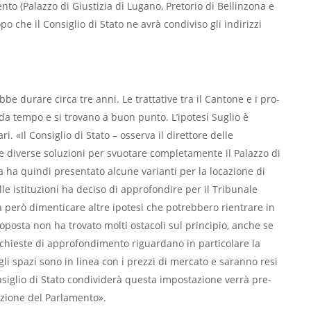
ento (Palazzo di Giustizia di Lugano, Pretorio di Bellinzona e
o che il Consiglio di Sta­to ne avrà condiviso gli indirizzi
 durare circa tre anni. Le trattative tra il Cantone e i pro­
da tempo e si trova­no a buon punto. L’ipotesi Suglio è
. «Il Consiglio di Stato – osserva il direttore delle
icare diverse soluzioni per svuotare completamente il Palazzo di
tica ha quindi presentato alcu­ne varianti per la locazione di
lle istituzioni ha deciso di approfondire per il Tribunale
nza però dimenticare altre ipo­tesi che potrebbero rientrare in
oposta non ha trovato molti ostacoli sul principio, anche se
ichieste di approfondi­mento riguardano in particolare la
li spazi sono in linea con i prezzi di mercato e saranno re­si
Consiglio di Stato condi­viderà questa impostazione verrà pre­
nzione del Parlamento».