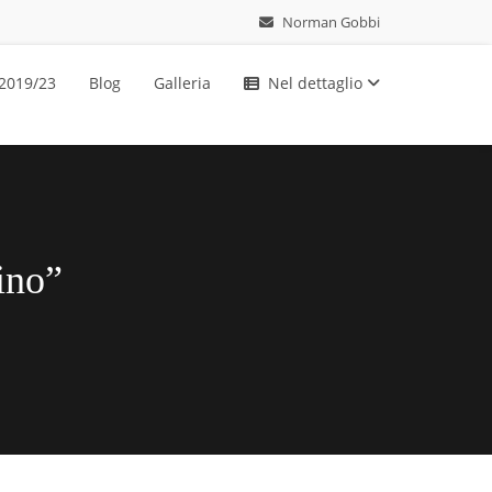
Norman Gobbi
 2019/23
Blog
Galleria
Nel dettaglio
ino”