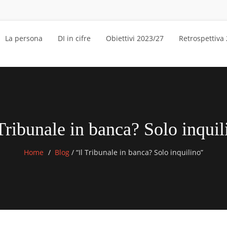
La persona
DI in cifre
Obiettivi 2023/27
Retrospettiva
 Tribunale in banca? Solo inquil
Home
Blog
/
“Il Tribunale in banca? Solo inquilino”