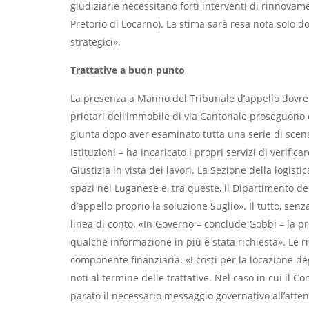
giu­diziarie necessitano forti interventi di rinnovam
Pre­torio di Locarno). La stima sarà resa nota solo dop
stra­tegici».
Trattative a buon punto
La presenza a Manno del Tribunale d’appello dovrebbe
prietari dell’immobile di via Canto­nale proseguono 
giunta dopo aver esaminato tutta una serie di scenari
Istituzioni – ha incaricato i propri servizi di veri­f
Giusti­zia in vista dei lavori. La Sezione del­la logis
spazi nel Luganese e, tra queste, il Diparti­mento de
d’appel­lo proprio la soluzione Suglio». Il tut­to, se
linea di conto. «In Governo – conclude Gobbi – la pr
qualche informazione in più è stata richiesta». Le r
componente finanziaria. «I costi per la locazione deg
noti al termine delle trattative. Nel caso in cui il 
parato il necessario messaggio gover­nativo all’atte