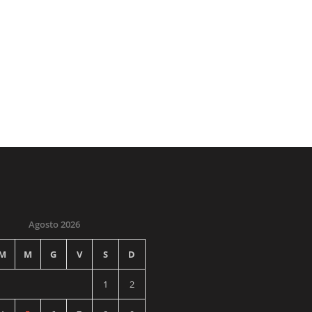
Agosto 2026
M
M
G
V
S
D
1
2