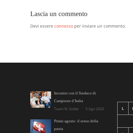
Lascia un commento
Devi essere
connesso
per inviare un commento.
Incontro con il Sindaco di
Campione d’Italia
L
Team N. Gobbi
5 Ago 2026
Primo agosto: il senso della
patria