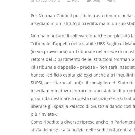
20 Luglio 2012
NGV
Blog
0
Per Norman Gobbi il possibile trasferimento nella 
insediato in un istituto di credito, ma in un suo sta
Non ha mancato di sollevare qual­che perplessità la 
Tribunale d’appello nello stabile UBS Suglio di Manno
(in via provvisoria) un Tribunale nella sede di un ist
rettore del Dipartimento delle istitu­zioni Norman 
«Il Tribunale d’appello – precisa – non sarà insedia
banca; l’edificio ospita già oggi anche altri inquilini 
SUPSI, per citarne alcuni)». Il consigliere di Stato ri
insediamento dovrà entra­re in uno stabile di propri
propri da destinare a que­sta operazione». «Si tratta
liberare gli spazi a Palazzo di Giustizia dando così
più rinviata».
Come ribadito a diverse riprese an­che in Parlamento
stizia ticinese e alla polizia delle sedi confacenti al 