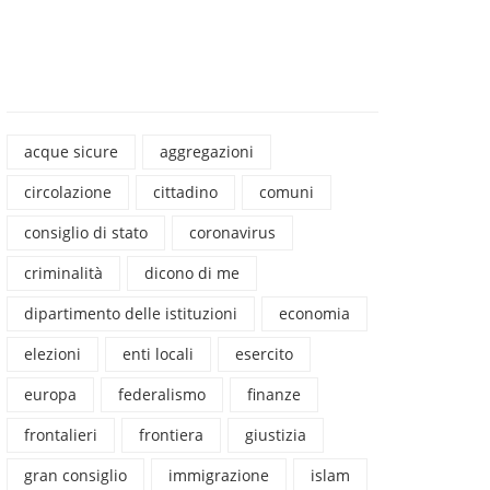
acque sicure
aggregazioni
circolazione
cittadino
comuni
consiglio di stato
coronavirus
criminalità
dicono di me
dipartimento delle istituzioni
economia
elezioni
enti locali
esercito
europa
federalismo
finanze
frontalieri
frontiera
giustizia
gran consiglio
immigrazione
islam