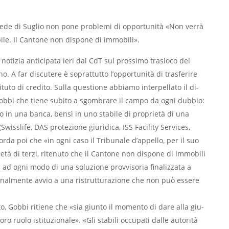
sede di Suglio non pone problemi di opportunità «Non verrà
bile. Il Cantone non dispone di immobili».
notizia anticipata ieri dal CdT sul prossimo trasloco del
. A far discutere è so­prattutto l’opportunità di trasferire
ituto di credito. Sulla questione abbiamo interpellato il di­
Gobbi che tiene subi­to a sgombrare il campo da ogni dub­bio:
to in una banca, bensì in uno stabile di proprietà di una
(Swisslife, DAS protezione giuridica, ISS Facility Ser­vices,
corda poi che «in ogni caso il Tribunale d’appello, per il suo
età di terzi, ritenuto che il Cantone non dispone di immobili
 ad ogni mo­do di una soluzione provvisoria fina­lizzata a
 finalmente av­vio a una ristrutturazione che non può essere
, Gobbi ritiene che «sia giunto il momento di dare alla giu­
loro ruolo istituzionale». «Gli stabili occupati dalle autorità