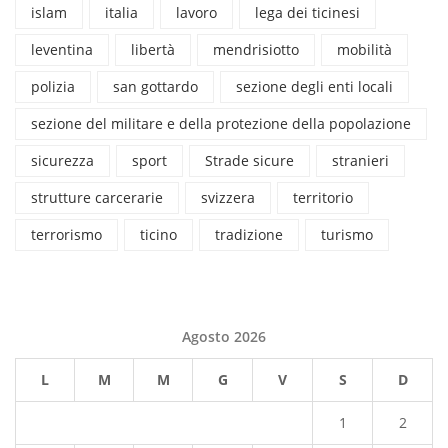
islam
italia
lavoro
lega dei ticinesi
leventina
libertà
mendrisiotto
mobilità
polizia
san gottardo
sezione degli enti locali
sezione del militare e della protezione della popolazione
sicurezza
sport
Strade sicure
stranieri
strutture carcerarie
svizzera
territorio
terrorismo
ticino
tradizione
turismo
Agosto 2026
L
M
M
G
V
S
D
1
2