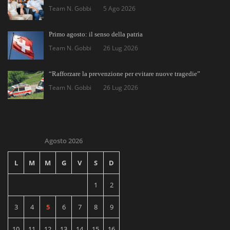
Team N. Gobbi
5 Ago 2026
Primo agosto: il senso della patria
Team N. Gobbi
26 Lug 2026
“Rafforzare la prevenzione per evitare nuove tragedie”
Team N. Gobbi
26 Lug 2026
Agosto 2026
L
M
M
G
V
S
D
1
2
3
4
5
6
7
8
9
10
11
12
13
14
15
16