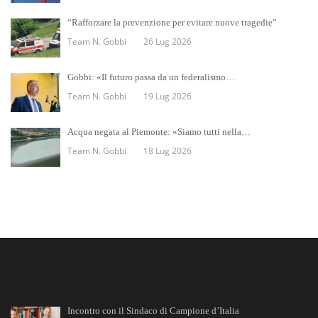
“Rafforzare la prevenzione per evitare nuove tragedie”
Team N. Gobbi
26 Lug 2026
Gobbi: «Il futuro passa da un federalismo…
Team N. Gobbi
19 Lug 2026
Acqua negata al Piemonte: «Siamo tutti nella…
Team N. Gobbi
18 Lug 2026
Incontro con il Sindaco di Campione d’Italia