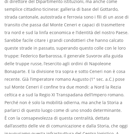
di direttore del Dipartimento istituzioni, ma anche come
semplice cittadino ticinese: galleria di base del Gottardo,
strada cantonale, autostrada e ferrovia sono i fili di un asse di
transito che passa dal Monte Ceneri e capaci di trasmettere
tra nord e sud la linfa economica e l’identità del nostro Paese.
Sarebbe facile citare i grandi condottieri che hanno calcato
queste strade in passato, superando questo colle con le loro
truppe: Federico Barbarossa, il generale Suvorov alla guida
delle truppe russe, l’esercito agli ordini di Napoleone
Bonaparte. E la divisione tra sopra e sotto Ceneri non è cosa
recente. Già l’imperatore romano Augusto (1° sec. a.C.) pose
sul Monte Ceneri il confine tra due mondi: a Nord la Rezia
celtica e a sud la Regio XI Transpadana dell’impero romano.
Perché non è solo la mobilità odierna, ma anche la Storia a
parlarci di questo luogo come di uno snodo determinante.
È con la consapevolezza di questa centralità, dettata
dall’assetto delle vie di comunicazione e dalla Storia, che oggi
inauguriamo questa infrastruttura del Centro logistico. A