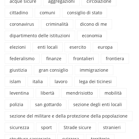
acque sicure
aggregazioni
circolazione
cittadino
comuni
consiglio di stato
coronavirus
criminalità
dicono di me
dipartimento delle istituzioni
economia
elezioni
enti locali
esercito
europa
federalismo
finanze
frontalieri
frontiera
giustizia
gran consiglio
immigrazione
islam
italia
lavoro
lega dei ticinesi
leventina
libertà
mendrisiotto
mobilità
polizia
san gottardo
sezione degli enti locali
sezione del militare e della protezione della popolazione
sicurezza
sport
Strade sicure
stranieri
strutture carcerarie
svizzera
territorio