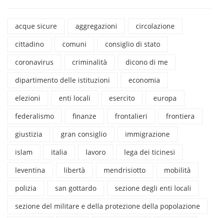
acque sicure
aggregazioni
circolazione
cittadino
comuni
consiglio di stato
coronavirus
criminalità
dicono di me
dipartimento delle istituzioni
economia
elezioni
enti locali
esercito
europa
federalismo
finanze
frontalieri
frontiera
giustizia
gran consiglio
immigrazione
islam
italia
lavoro
lega dei ticinesi
leventina
libertà
mendrisiotto
mobilità
polizia
san gottardo
sezione degli enti locali
sezione del militare e della protezione della popolazione