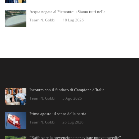
Acqua negata al Piemonte: «Siamo tutti nella…
Team N. Gobbi
18 Lug 2026
Incontro con il Sindaco di Campione d’Italia
Team N. Gobbi
5 Ago 2026
Primo agosto: il senso della patria
Team N. Gobbi
26 Lug 2026
“Rafforzare la prevenzione per evitare nuove tragedie”