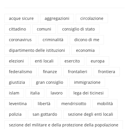
acque sicure
aggregazioni
circolazione
cittadino
comuni
consiglio di stato
coronavirus
criminalità
dicono di me
dipartimento delle istituzioni
economia
elezioni
enti locali
esercito
europa
federalismo
finanze
frontalieri
frontiera
giustizia
gran consiglio
immigrazione
islam
italia
lavoro
lega dei ticinesi
leventina
libertà
mendrisiotto
mobilità
polizia
san gottardo
sezione degli enti locali
sezione del militare e della protezione della popolazione