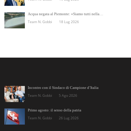
Acqua negata al Piemonte: «Siamo tutti nella…
Team N. Gobbi
18 Lug 2026
Incontro con il Sindaco di Campione d’Italia
Team N. Gobbi
5 Ago 2026
Primo agosto: il senso della patria
Team N. Gobbi
26 Lug 2026