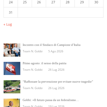
24
25
26
27
28
29
30
31
« Lug
Incontro con il Sindaco di Campione d’Italia
Team N. Gobbi
5 Ago 2026
Primo agosto: il senso della patria
Team N. Gobbi
26 Lug 2026
“Rafforzare la prevenzione per evitare nuove tragedie”
Team N. Gobbi
26 Lug 2026
Gobbi: «Il futuro passa da un federalismo…
Team N. Gobbi
19 Lug 2026