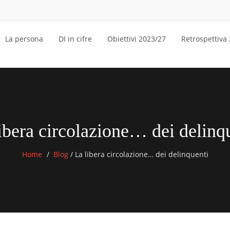
La persona
DI in cifre
Obiettivi 2023/27
Retrospettiva
ibera circolazione… dei delinq
Home
Blog
/
La libera circolazione… dei delinquenti