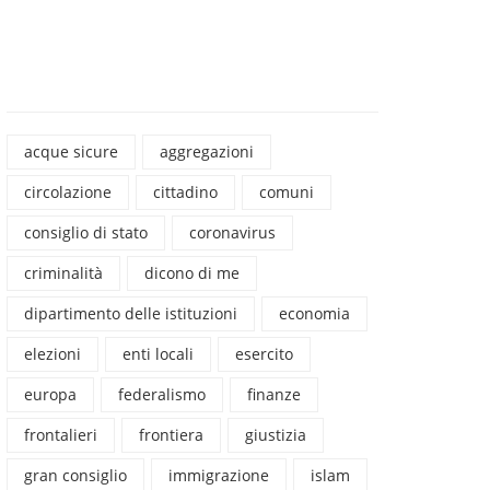
acque sicure
aggregazioni
circolazione
cittadino
comuni
consiglio di stato
coronavirus
criminalità
dicono di me
dipartimento delle istituzioni
economia
elezioni
enti locali
esercito
europa
federalismo
finanze
frontalieri
frontiera
giustizia
gran consiglio
immigrazione
islam