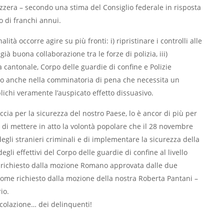
izzera – secondo una stima del Consiglio federale in risposta
 di franchi annui.
tà occorre agire su più fronti: i) ripristinare i controlli alle
 già buona collaborazione tra le forze di polizia, iii)
ia cantonale, Corpo delle guardie di confine e Polizie
to anche nella comminatoria di pena che necessita un
lichi veramente l’auspicato effetto dissuasivo.
ccia per la sicurezza del nostro Paese, lo è ancor di più per
 di mettere in atto la volontà popolare che il 28 novembre
degli stranieri criminali e di implementare la sicurezza della
degli effettivi del Corpo delle guardie di confine al livello
e richiesto dalla mozione Romano approvata dalle due
come richiesto dalla mozione della nostra Roberta Pantani –
io.
rcolazione… dei delinquenti!