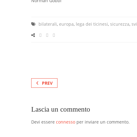
Norman Gobbi
bilaterali
,
europa
,
lega dei ticinesi
,
sicurezza
,
sv
PREV
Lascia un commento
Devi essere
connesso
per inviare un commento.