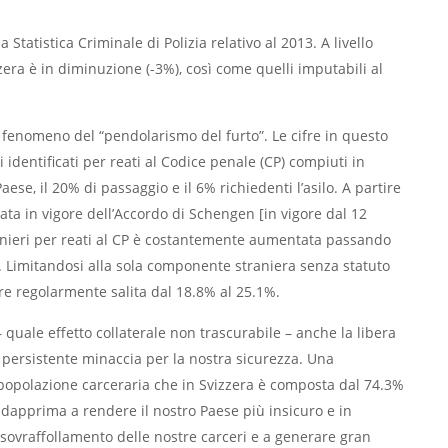
Statistica Criminale di Polizia relativo al 2013. A livello
zera è in diminuzione (-3%), così come quelli imputabili al
l fenomeno del “pendolarismo del furto”. Le cifre in questo
 identificati per reati al Codice penale (CP) compiuti in
aese, il 20% di passaggio e il 6% richiedenti l’asilo. A partire
ta in vigore dell’Accordo di Schengen [in vigore dal 12
anieri per reati al CP è costantemente aumentata passando
ia. Limitandosi alla sola componente straniera senza statuto
ure regolarmente salita dal 18.8% al 25.1%.
 quale effetto collaterale non trascurabile – anche la libera
a persistente minaccia per la nostra sicurezza. Una
a popolazione carceraria che in Svizzera è composta dal 74.3%
 dapprima a rendere il nostro Paese più insicuro e in
sovraffollamento delle nostre carceri e a generare gran