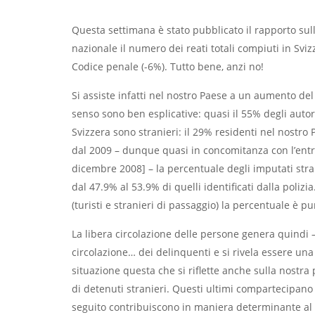
Questa settimana è stato pubblicato il rapporto sulla 
nazionale il numero dei reati totali compiuti in Sviz
Codice penale (-6%). Tutto bene, anzi no!
Si assiste infatti nel nostro Paese a un aumento de
senso sono ben esplicative: quasi il 55% degli autori
Svizzera sono stranieri: il 29% residenti nel nostro P
dal 2009 – dunque quasi in concomitanza con l’entra
dicembre 2008] – la percentuale degli imputati str
dal 47.9% al 53.9% di quelli identificati dalla poliz
(turisti e stranieri di passaggio) la percentuale è p
La libera circolazione delle persone genera quindi –
circolazione… dei delinquenti e si rivela essere un
situazione questa che si riflette anche sulla nostr
di detenuti stranieri. Questi ultimi compartecipano
seguito contribuiscono in maniera determinante al 