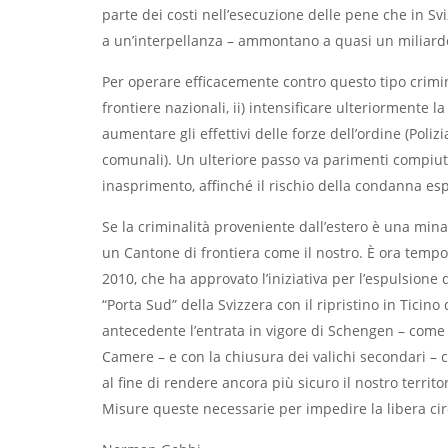
parte dei costi nell’esecuzione delle pene che in Sv
a un’interpellanza – ammontano a quasi un miliardo
Per operare efficacemente contro questo tipo criminali
frontiere nazionali, ii) intensificare ulteriormente la
aumentare gli effettivi delle forze dell’ordine (Poliz
comunali). Un ulteriore passo va parimenti compiu
inasprimento, affinché il rischio della condanna esp
Se la criminalità proveniente dall’estero è una mina
un Cantone di frontiera come il nostro. È ora tempo
2010, che ha approvato l’iniziativa per l’espulsione 
“Porta Sud” della Svizzera con il ripristino in Ticino 
antecedente l’entrata in vigore di Schengen – com
Camere – e con la chiusura dei valichi secondari – 
al fine di rendere ancora più sicuro il nostro territor
Misure queste necessarie per impedire la libera ci