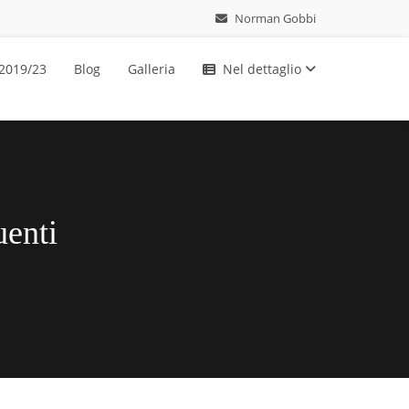
Norman Gobbi
 2019/23
Blog
Galleria
Nel dettaglio
uenti