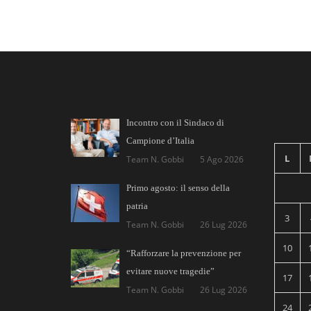
Incontro con il Sindaco di
Campione d’Italia
L
Team N. Gobbi
5 Ago 2026
Primo agosto: il senso della
patria
3
Team N. Gobbi
26 Lug 2026
10
“Rafforzare la prevenzione per
evitare nuove tragedie”
17
Team N. Gobbi
26 Lug 2026
24