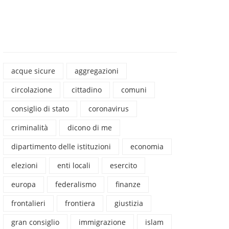
acque sicure
aggregazioni
circolazione
cittadino
comuni
consiglio di stato
coronavirus
criminalità
dicono di me
dipartimento delle istituzioni
economia
elezioni
enti locali
esercito
europa
federalismo
finanze
frontalieri
frontiera
giustizia
gran consiglio
immigrazione
islam