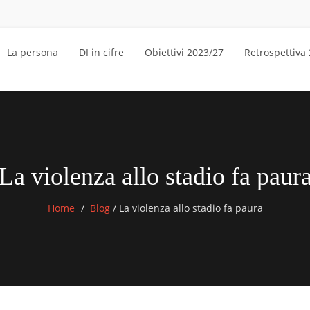
La persona
DI in cifre
Obiettivi 2023/27
Retrospettiva
La violenza allo stadio fa paur
Home
Blog
/
La violenza allo stadio fa paura