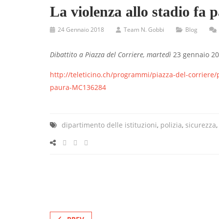
La violenza allo stadio fa 
24 Gennaio 2018
Team N. Gobbi
Blog
Dibattito a Piazza del Corriere, martedì
23 gennaio 2
http://teleticino.ch/programmi/piazza-del-corriere/p
paura-MC136284
dipartimento delle istituzioni
,
polizia
,
sicurezza