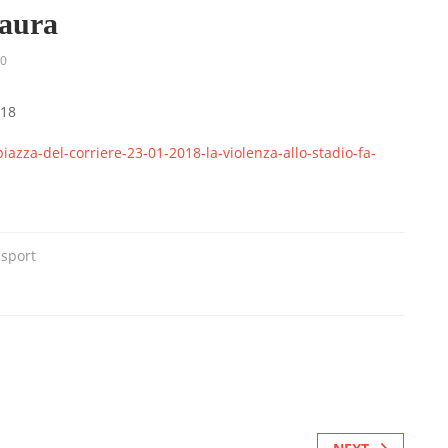
paura
0
018
iazza-del-corriere-23-01-2018-la-violenza-allo-stadio-fa-
,
sport