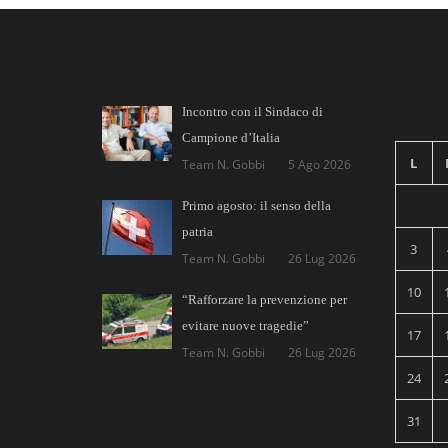
Incontro con il Sindaco di
Campione d’Italia
L
Team N. Gobbi
5 Ago 2026
Primo agosto: il senso della
patria
3
Team N. Gobbi
26 Lug 2026
10
“Rafforzare la prevenzione per
evitare nuove tragedie”
17
Team N. Gobbi
26 Lug 2026
24
31