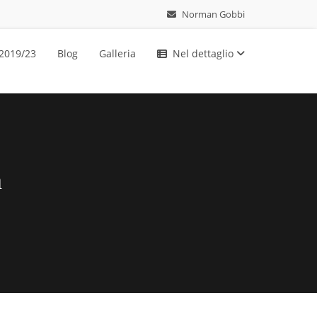
Norman Gobbi
 2019/23
Blog
Galleria
Nel dettaglio
a