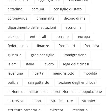
cittadino
comuni
consiglio di stato
coronavirus
criminalità
dicono di me
dipartimento delle istituzioni
economia
elezioni
enti locali
esercito
europa
federalismo
finanze
frontalieri
frontiera
giustizia
gran consiglio
immigrazione
islam
italia
lavoro
lega dei ticinesi
leventina
libertà
mendrisiotto
mobilità
polizia
san gottardo
sezione degli enti locali
sezione del militare e della protezione della popolazione
sicurezza
sport
Strade sicure
stranieri
strutture carcerarie
svizzera
territorio