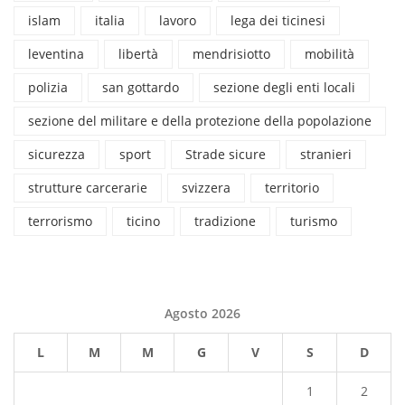
islam
italia
lavoro
lega dei ticinesi
leventina
libertà
mendrisiotto
mobilità
polizia
san gottardo
sezione degli enti locali
sezione del militare e della protezione della popolazione
sicurezza
sport
Strade sicure
stranieri
strutture carcerarie
svizzera
territorio
terrorismo
ticino
tradizione
turismo
Agosto 2026
L
M
M
G
V
S
D
1
2