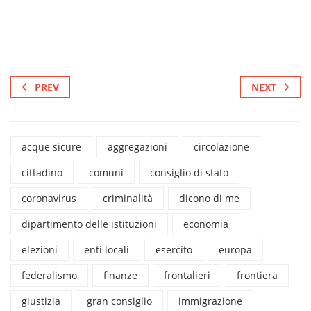
PREV
NEXT
acque sicure
aggregazioni
circolazione
cittadino
comuni
consiglio di stato
coronavirus
criminalità
dicono di me
dipartimento delle istituzioni
economia
elezioni
enti locali
esercito
europa
federalismo
finanze
frontalieri
frontiera
giustizia
gran consiglio
immigrazione