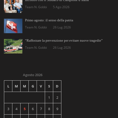
Team N. Gobbi
5 Ago 2026
Primo agosto: il senso della patria
Team N. Gobbi
26 Lug 2026
“Rafforzare la prevenzione per evitare nuove tragedie”
Team N. Gobbi
26 Lug 2026
Agosto 2026
L
M
M
G
V
S
D
1
2
3
4
5
6
7
8
9