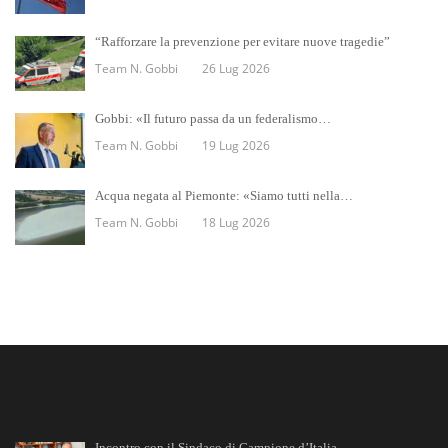
“Rafforzare la prevenzione per evitare nuove tragedie”
Team N. Gobbi
26 Lug 2026
Gobbi: «Il futuro passa da un federalismo…
Team N. Gobbi
19 Lug 2026
Acqua negata al Piemonte: «Siamo tutti nella…
Team N. Gobbi
18 Lug 2026
Incontro con il Sindaco di Campione d’Italia