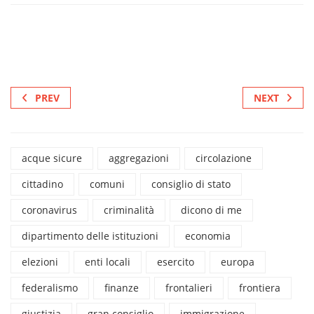
PREV
NEXT
acque sicure
aggregazioni
circolazione
cittadino
comuni
consiglio di stato
coronavirus
criminalità
dicono di me
dipartimento delle istituzioni
economia
elezioni
enti locali
esercito
europa
federalismo
finanze
frontalieri
frontiera
giustizia
gran consiglio
immigrazione