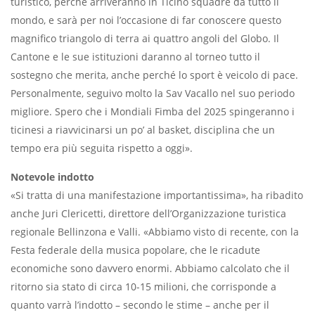
turistico, perché arriveranno in Ticino squadre da tutto il
mondo, e sarà per noi l’occasione di far conoscere questo
magnifico triangolo di terra ai quattro angoli del Globo. Il
Cantone e le sue istituzioni daranno al torneo tutto il
sostegno che merita, anche perché lo sport è veicolo di pace.
Personalmente, seguivo molto la Sav Vacallo nel suo periodo
migliore. Spero che i Mondiali Fimba del 2025 spingeranno i
ticinesi a riavvicinarsi un po’ al basket, disciplina che un
tempo era più seguita rispetto a oggi».
Notevole indotto
«Si tratta di una manifestazione importantissima», ha ribadito
anche Juri Clericetti, direttore dell’Organizzazione turistica
regionale Bellinzona e Valli. «Abbiamo visto di recente, con la
Festa federale della musica popolare, che le ricadute
economiche sono davvero enormi. Abbiamo calcolato che il
ritorno sia stato di circa 10-15 milioni, che corrisponde a
quanto varrà l’indotto – secondo le stime – anche per il