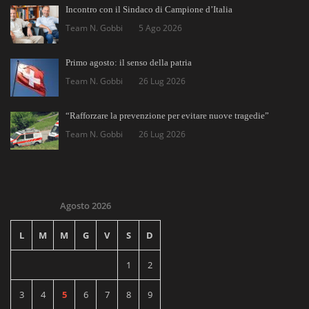
Incontro con il Sindaco di Campione d’Italia
Team N. Gobbi
5 Ago 2026
Primo agosto: il senso della patria
Team N. Gobbi
26 Lug 2026
“Rafforzare la prevenzione per evitare nuove tragedie”
Team N. Gobbi
26 Lug 2026
Agosto 2026
L
M
M
G
V
S
D
1
2
3
4
5
6
7
8
9