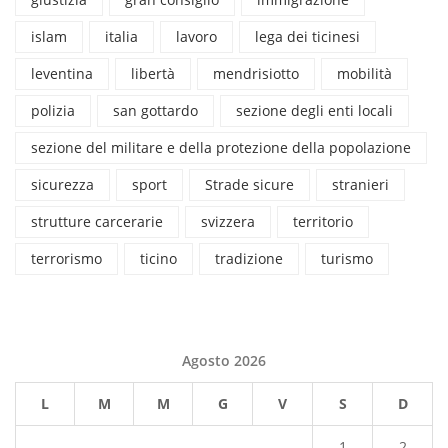
islam
italia
lavoro
lega dei ticinesi
leventina
libertà
mendrisiotto
mobilità
polizia
san gottardo
sezione degli enti locali
sezione del militare e della protezione della popolazione
sicurezza
sport
Strade sicure
stranieri
strutture carcerarie
svizzera
territorio
terrorismo
ticino
tradizione
turismo
Agosto 2026
L
M
M
G
V
S
D
1
2