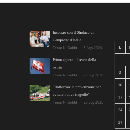
Incontro con il Sindaco di
Campione d’Italia
L
Team N. Gobbi
5 Ago 2026
Primo agosto: il senso della
patria
3
Team N. Gobbi
26 Lug 2026
10
“Rafforzare la prevenzione per
evitare nuove tragedie”
17
Team N. Gobbi
26 Lug 2026
24
31