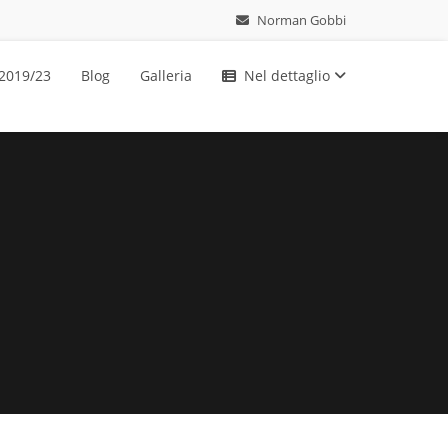
Norman Gobbi
 2019/23
Blog
Galleria
Nel dettaglio