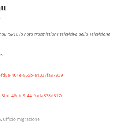
au
0
u (SR1), la nota trasmissione televisiva della Televisione
e.
8c-fd8e-401e-965b-e1337fa97939
7d-5fbf-46eb-9f44-9ada378d617d
e
,
ufficio migrazione