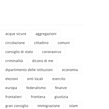
acque sicure
aggregazioni
circolazione
cittadino
comuni
consiglio di stato
coronavirus
criminalità
dicono di me
dipartimento delle istituzioni
economia
elezioni
enti locali
esercito
europa
federalismo
finanze
frontalieri
frontiera
giustizia
gran consiglio
immigrazione
islam