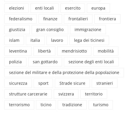
elezioni
enti locali
esercito
europa
federalismo
finanze
frontalieri
frontiera
giustizia
gran consiglio
immigrazione
islam
italia
lavoro
lega dei ticinesi
leventina
libertà
mendrisiotto
mobilità
polizia
san gottardo
sezione degli enti locali
sezione del militare e della protezione della popolazione
sicurezza
sport
Strade sicure
stranieri
strutture carcerarie
svizzera
territorio
terrorismo
ticino
tradizione
turismo