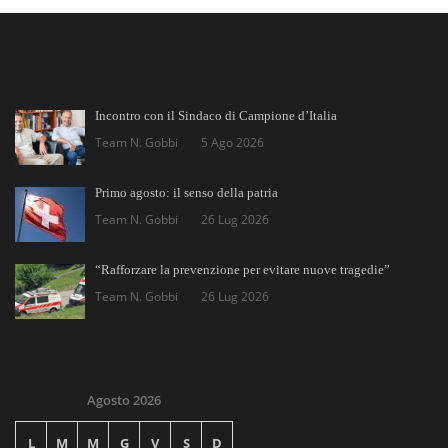
Incontro con il Sindaco di Campione d’Italia
Team N. Gobbi
5 Ago 2026
Primo agosto: il senso della patria
Team N. Gobbi
26 Lug 2026
“Rafforzare la prevenzione per evitare nuove tragedie”
Team N. Gobbi
26 Lug 2026
Agosto 2026
L
M
M
G
V
S
D