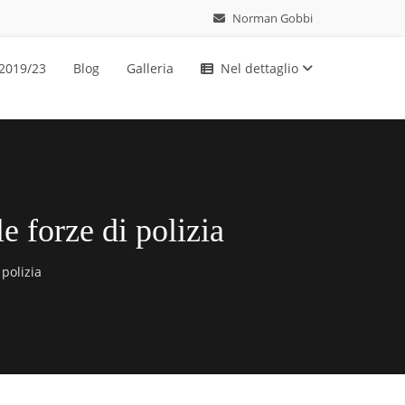
Norman Gobbi
 2019/23
Blog
Galleria
Nel dettaglio
e forze di polizia
polizia