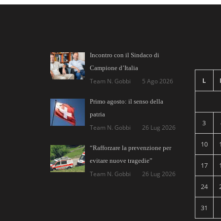
Incontro con il Sindaco di
Campione d’Italia
L
Team N. Gobbi
5 Ago 2026
Primo agosto: il senso della
patria
3
Team N. Gobbi
26 Lug 2026
10
“Rafforzare la prevenzione per
evitare nuove tragedie”
17
Team N. Gobbi
26 Lug 2026
24
31