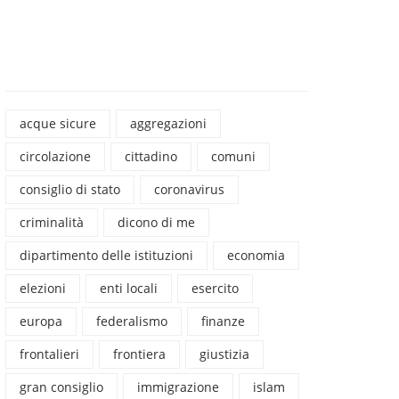
acque sicure
aggregazioni
circolazione
cittadino
comuni
consiglio di stato
coronavirus
criminalità
dicono di me
dipartimento delle istituzioni
economia
elezioni
enti locali
esercito
europa
federalismo
finanze
frontalieri
frontiera
giustizia
gran consiglio
immigrazione
islam