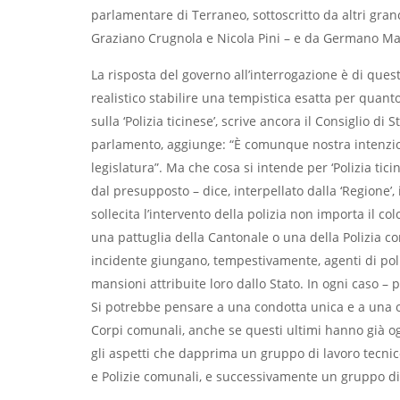
parlamentare di Terraneo, sottoscritto da altri granc
Graziano Crugnola e Nicola Pini – e da Germano Ma
La risposta del governo all’interrogazione è di ques
realistico stabilire una tempistica esatta per quan
sulla ‘Polizia ticinese’, scrive ancora il Consiglio d
parlamento, aggiunge: “È comunque nostra intenzio
legislatura”. Ma che cosa si intende per ‘Polizia tici
dal presupposto – dice, interpellato dalla ‘Regione’, 
sollecita l’intervento della polizia non importa il co
una pattuglia della Cantonale o una della Polizia c
incidente giungano, tempestivamente, agenti di poli
mansioni attribuite loro dallo Stato. In ogni caso – 
Si potrebbe pensare a una condotta unica e a una oper
Corpi comunali, anche se questi ultimi hanno già ogg
gli aspetti che dapprima un gruppo di lavoro tecni
e Polizie comunali, e successivamente un gruppo di 