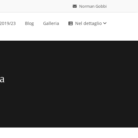
Norman Gobbi
 2019/23
Blog
Galleria
Nel dettaglio
pa