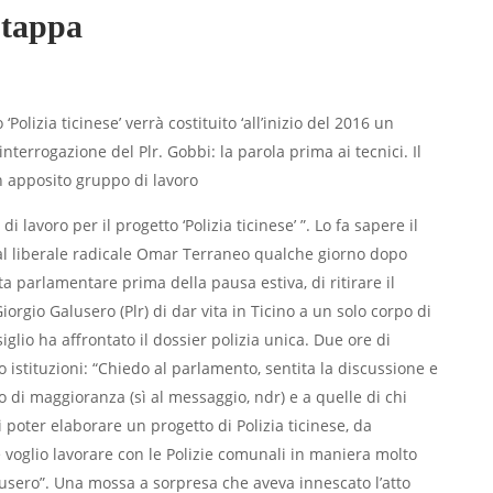
a tappa
 ‘Polizia ticinese’ verrà costituito ‘all’inizio del 2016 un
nterrogazione del Plr. Gobbi: la parola prima ai tecnici. Il
un apposito gruppo di lavoro
 lavoro per il progetto ‘Polizia ticinese’ ”. Lo fa sapere il
dal liberale radicale Omar Terraneo qualche giorno dopo
 parlamentare prima della pausa estiva, di ritirare il
orgio Galusero (Plr) di dar vita in Ticino a un solo corpo di
glio ha affrontato il dossier polizia unica. Due ore di
o istituzioni: “Chiedo al parlamento, sentita la discussione e
o di maggioranza (sì al messaggio, ndr) e a quelle di chi
i poter elaborare un progetto di Polizia ticinese, da
voglio lavorare con le Polizie comunali in maniera molto
alusero”. Una mossa a sorpresa che aveva innescato l’atto