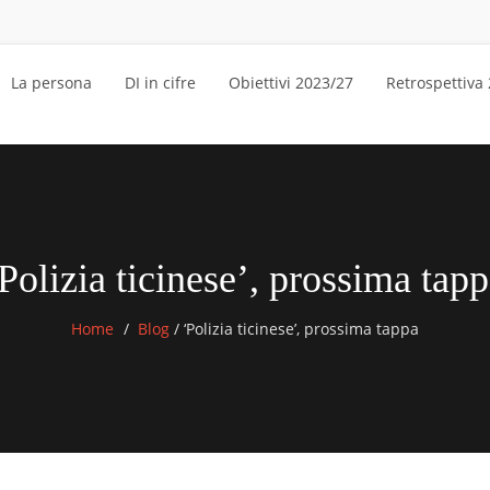
La persona
DI in cifre
Obiettivi 2023/27
Retrospettiva
Polizia ticinese’, prossima tap
Home
Blog
/
‘Polizia ticinese’, prossima tappa