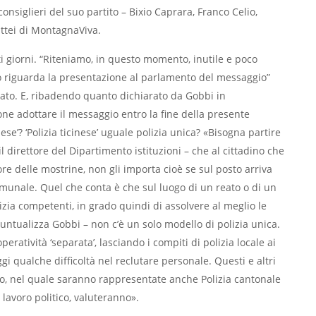
onsiglieri del suo partito – Bixio Caprara, Franco Celio,
ttei di MontagnaViva.
ti giorni. “Riteniamo, in questo momento, inutile e poco
to riguarda la presentazione al parlamento del messaggio”
i Stato. E, ribadendo quanto dichiarato da Gobbi in
ne adottare il messaggio entro la ﬁne della presente
nese’? ‘Polizia ticinese’ uguale polizia unica? «Bisogna partire
il direttore del Dipartimento istituzioni – che al cittadino che
lore delle mostrine, non gli importa cioè se sul posto arriva
omunale. Quel che conta è che sul luogo di un reato o di un
zia competenti, in grado quindi di assolvere al meglio le
puntualizza Gobbi – non c’è un solo modello di polizia unica.
atività ‘separata’, lasciando i compiti di polizia locale ai
i qualche difﬁcoltà nel reclutare personale. Questi e altri
co, nel quale saranno rappresentate anche Polizia cantonale
lavoro politico, valuteranno».