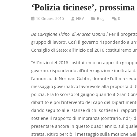
‘Polizia ticinese’, prossim
16 Ottobre 2015
NGV
Blog
0
Da LaRegione Ticino, di Andrea Manna l
Per il progetto
gruppo di lavoro’. Così il governo rispondendo a un’i
Consiglio di Stato: all’inizio del 2016 costituiremo 
“All’inizio del 2016 costituiremo un apposito gruppo di
governo, rispondendo all’interrogazione inoltrata 
l’annuncio di Norman Gobbi , durante l’ultima seduta
messaggio governativo favorevole alla proposta di Gi
polizia. Era lo scorso 24 giugno quando il Gran Consi
dibattito e poi l’intervento del capo del Dipartiment
dando seguito alle istanze di chi sostiene il rapport
sostiene il rapporto di minoranza (contrario, ndr), d
presentare ancora in questo quadriennio, sul quale 
stretta. Ritiro perciò il messaggio sulla mozione G