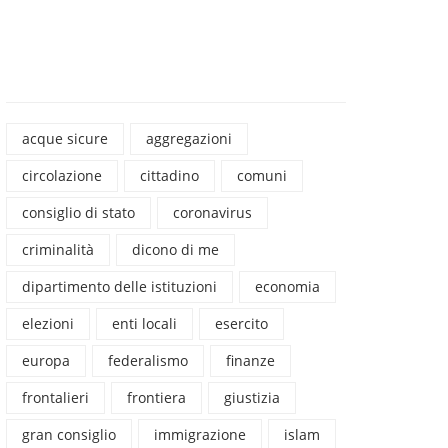
acque sicure
aggregazioni
circolazione
cittadino
comuni
consiglio di stato
coronavirus
criminalità
dicono di me
dipartimento delle istituzioni
economia
elezioni
enti locali
esercito
europa
federalismo
finanze
frontalieri
frontiera
giustizia
gran consiglio
immigrazione
islam