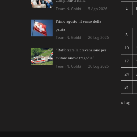
Campione d’Italia
L
Team N. Gobbi
5 Ago 2026
Primo agosto: il senso della
patria
3
Team N. Gobbi
26 Lug 2026
10
“Rafforzare la prevenzione per
evitare nuove tragedie”
17
Team N. Gobbi
26 Lug 2026
24
31
« Lug