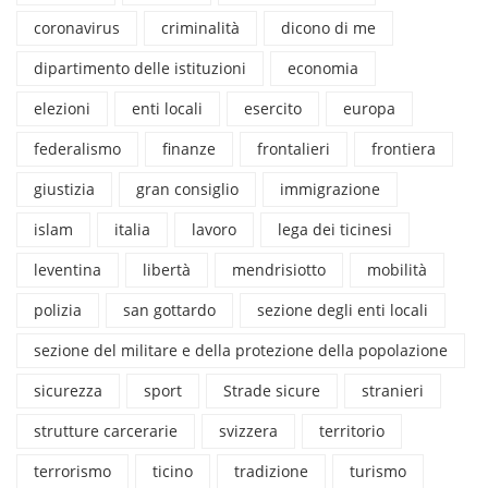
coronavirus
criminalità
dicono di me
dipartimento delle istituzioni
economia
elezioni
enti locali
esercito
europa
federalismo
finanze
frontalieri
frontiera
giustizia
gran consiglio
immigrazione
islam
italia
lavoro
lega dei ticinesi
leventina
libertà
mendrisiotto
mobilità
polizia
san gottardo
sezione degli enti locali
sezione del militare e della protezione della popolazione
sicurezza
sport
Strade sicure
stranieri
strutture carcerarie
svizzera
territorio
terrorismo
ticino
tradizione
turismo