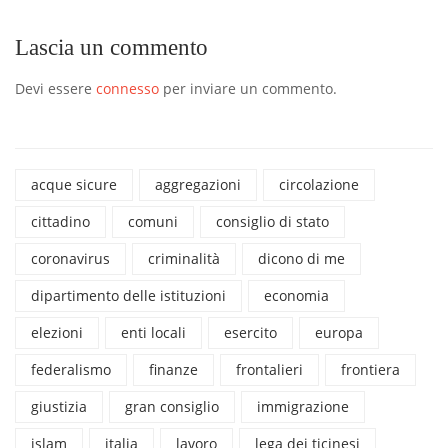
Lascia un commento
Devi essere
connesso
per inviare un commento.
acque sicure
aggregazioni
circolazione
cittadino
comuni
consiglio di stato
coronavirus
criminalità
dicono di me
dipartimento delle istituzioni
economia
elezioni
enti locali
esercito
europa
federalismo
finanze
frontalieri
frontiera
giustizia
gran consiglio
immigrazione
islam
italia
lavoro
lega dei ticinesi