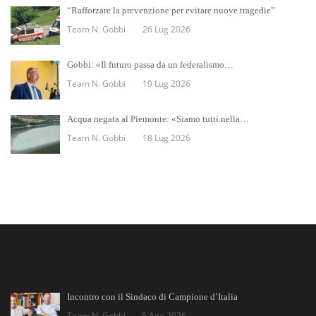
“Rafforzare la prevenzione per evitare nuove tragedie”
Team N. Gobbi
26 Lug 2026
Gobbi: «Il futuro passa da un federalismo…
Team N. Gobbi
19 Lug 2026
Acqua negata al Piemonte: «Siamo tutti nella…
Team N. Gobbi
18 Lug 2026
Incontro con il Sindaco di Campione d’Italia
Team N. Gobbi
5 Ago 2026