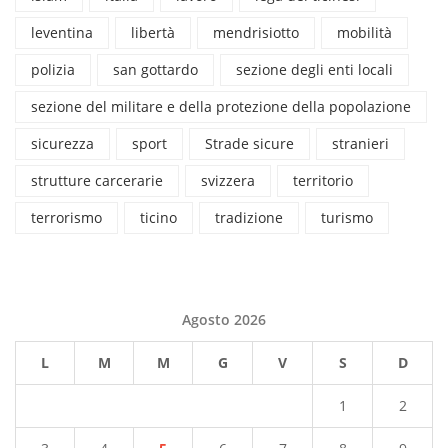
leventina
libertà
mendrisiotto
mobilità
polizia
san gottardo
sezione degli enti locali
sezione del militare e della protezione della popolazione
sicurezza
sport
Strade sicure
stranieri
strutture carcerarie
svizzera
territorio
terrorismo
ticino
tradizione
turismo
Agosto 2026
L
M
M
G
V
S
D
1
2