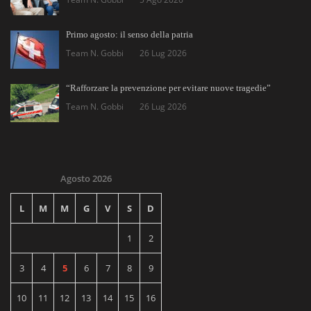
Primo agosto: il senso della patria
Team N. Gobbi
26 Lug 2026
“Rafforzare la prevenzione per evitare nuove tragedie”
Team N. Gobbi
26 Lug 2026
Agosto 2026
L
M
M
G
V
S
D
1
2
3
4
5
6
7
8
9
10
11
12
13
14
15
16