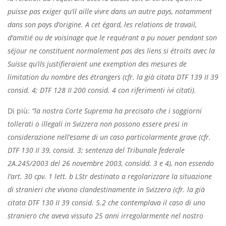
puisse pas exiger qu’il aille vivre dans un autre pays, notamment
dans son pays d’origine. A cet égard, les relations de travail,
d’amitié ou de voisinage que le requérant a pu nouer pendant son
séjour ne constituent normalement pas des liens si étroits avec la
Suisse qu’ils justifieraient une exemption des mesures de
limitation du nombre des étrangers (cfr. la già citata DTF 139 II 39
consid. 4; DTF 128 II 200 consid. 4 con riferimenti ivi citati).
Di più:
“la nostra Corte Suprema ha precisato che i soggiorni
tollerati o illegali in Svizzera non possono essere presi in
considerazione nell’esame di un caso particolarmente grave (cfr.
DTF 130 II 39, consid. 3; sentenza del Tribunale federale
2A.245/2003 del 26 novembre 2003, considd. 3 e 4), non essendo
l’art. 30 cpv. 1 lett. b LStr destinato a regolarizzare la situazione
di stranieri che vivono clandestinamente in Svizzera (cfr. la già
citata DTF 130 II 39 consid. 5.2 che contemplava il caso di uno
straniero che aveva vissuto 25 anni irregolarmente nel nostro