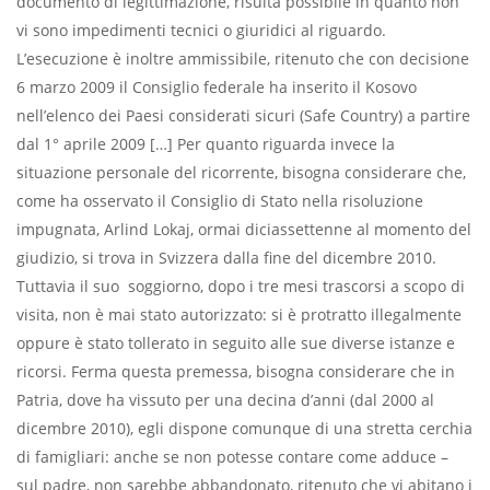
documento di legittimazione, risulta possibile in quanto non
vi sono impedimenti tecnici o giuridici al riguardo.
L’esecuzione è inoltre ammissibile, ritenuto che con decisione
6 marzo 2009 il Consiglio federale ha inserito il Kosovo
nell’elenco dei Paesi considerati sicuri (Safe Country) a partire
dal 1° aprile 2009 […] Per quanto riguarda invece la
situazione personale del ricorrente, bisogna considerare che,
come ha osservato il Consiglio di Stato nella risoluzione
impugnata, Arlind Lokaj, ormai diciassettenne al momento del
giudizio, si trova in Svizzera dalla fine del dicembre 2010.
Tuttavia il suo soggiorno, dopo i tre mesi trascorsi a scopo di
visita, non è mai stato autorizzato: si è protratto illegalmente
oppure è stato tollerato in seguito alle sue diverse istanze e
ricorsi. Ferma questa premessa, bisogna considerare che in
Patria, dove ha vissuto per una decina d’anni (dal 2000 al
dicembre 2010), egli dispone comunque di una stretta cerchia
di famigliari: anche se non potesse contare ­come adduce –
sul padre, non sarebbe abbandonato, ritenuto che vi abitano i