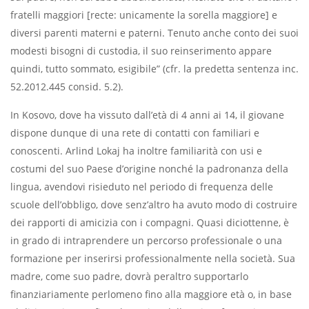
fratelli maggiori [recte: unicamente la sorella maggiore] e
diversi parenti materni e paterni. Tenuto anche conto dei suoi
modesti bisogni di custodia, il suo reinserimento appare
quindi, tutto sommato, esigibile” (cfr. la predetta sentenza inc.
52.2012.445 consid. 5.2).
In Kosovo, dove ha vissuto dall’età di 4 anni ai 14, il giovane
dispone dunque di una rete di contatti con familiari e
conoscenti. Arlind Lokaj ha inoltre familiarità con usi e
costumi del suo Paese d’origine nonché la padronanza della
lingua, avendovi risieduto nel periodo di frequenza delle
scuole dell’obbligo, dove senz’altro ha avuto modo di costruire
dei rapporti di amicizia con i compagni. Quasi diciottenne, è
in grado di intraprendere un percorso professionale o una
formazione per inserirsi professionalmente nella società. Sua
madre, come suo padre, dovrà peraltro supportarlo
finanziariamente perlomeno fino alla maggiore età o, in base