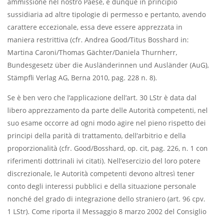
ammissione nel nostro Paese, è dunque in principio
sussidiaria ad altre tipologie di permesso e pertanto, avendo
carattere eccezionale, essa deve essere apprezzata in
maniera restrittiva (cfr. Andrea Good/Titus Bosshard in:
Martina Caroni/Thomas Gächter/Daniela Thurnherr,
Bundesgesetz über die Ausländerinnen und Ausländer (AuG),
Stämpfli Verlag AG, Berna 2010, pag. 228 n. 8).
Se è ben vero che l’applicazione dell’art. 30 LStr è data dal
libero apprezzamento da parte delle Autorità competenti, nel
suo esame occorre ad ogni modo agire nel pieno rispetto dei
principi della parità di trattamento, dell’arbitrio e della
proporzionalità (cfr. Good/Bosshard, op. cit, pag. 226, n. 1 con
riferimenti dottrinali ivi citati). Nell’esercizio del loro potere
discrezionale, le Autorità competenti devono altresì tener
conto degli interessi pubblici e della situazione personale
nonché del grado di integrazione dello straniero (art. 96 cpv.
1 LStr). Come riporta il Messaggio 8 marzo 2002 del Consiglio