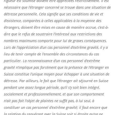
rigueur est soumise doivent être appréciées restrictivement. II est
nécessaire que l’étranger concerné se trouve dans une situation de
détresse personnelle. Cela signifie que ses conditions de vie et
d’existence, comparées à celles applicables à la moyenne des
étrangers, doivent être mises en cause de manière accrue, c’est-à-
dire que le refus de soustraire l’intéressé aux restrictions des
nombres maximums comporte pour lui de graves conséquences.
Lors de l’appréciation d’un cas personnel d’extrême gravité, il y a
lieu de tenir compte de l’ensemble des circonstances du cas
particulier. La reconnaissance d’un cas personnel d’extrême
gravité n’implique pas forcément que la présence de l’étranger en
Suisse constitue l’unique moyen pour échapper à une situation de
détresse. Par ailleurs, le fait que l’étranger ait séjourné en Suisse
pendant une assez longue période, qu’il s’y soit bien intégré,
socialement et professionnellement, et que son comportement
n’ait pas fait l’objet de plaintes ne suffit pas, à lui seul, à
constituer un cas personnel d’extrême gravité; il faut encore que
la relation du requérant avec la Suisse soit si étroite qu’on ne