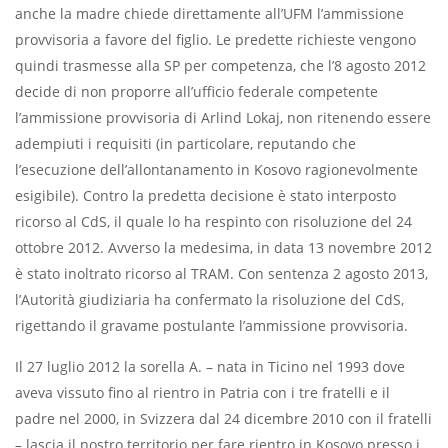
anche la madre chiede direttamente all’UFM l’ammissione
provvisoria a favore del figlio. Le predette richieste vengono
quindi trasmesse alla SP per competenza, che l’8 agosto 2012
decide di non proporre all’ufficio federale competente
l’ammissione provvisoria di Arlind Lokaj, non ritenendo essere
adempiuti i requisiti (in particolare, reputando che
l’esecuzione dell’allontanamento in Kosovo ragionevolmente
esigibile). Contro la predetta decisione è stato interposto
ricorso al CdS, il quale lo ha respinto con risoluzione del 24
ottobre 2012. Avverso la medesima, in data 13 novembre 2012
è stato inoltrato ricorso al TRAM. Con sentenza 2 agosto 2013,
l’Autorità giudiziaria ha confermato la risoluzione del CdS,
rigettando il gravame postulante l’ammissione provvisoria.
Il 27 luglio 2012 la sorella A. – nata in Ticino nel 1993 dove
aveva vissuto fino al rientro in Patria con i tre fratelli e il
padre nel 2000, in Svizzera dal 24 dicembre 2010 con il fratelli
– lascia il nostro territorio per fare rientro in Kosovo presso i