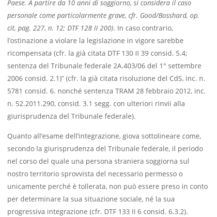
Paese. A partire da 10 anni di soggiorno, si considera il caso
personale come particolarmente grave, cfr. Good/Bosshard, op.
cit, pag. 227, n. 12; DTF 128 II 200)
. In caso contrario,
l’ostinazione a violare la legislazione in vigore sarebbe
ricompensata (cfr. la già citata DTF 130 II 39 consid. 5.4;
sentenza del Tribunale federale 2A.403/06 del 1° settembre
2006 consid. 2.1)” (cfr. la già citata risoluzione del CdS, inc. n.
5781 consid. 6. nonché sentenza TRAM 28 febbraio 2012, inc.
n. 52.2011.290, consid. 3.1 segg. con ulteriori rinvii alla
giurisprudenza del Tribunale federale).
Quanto all’esame dell’integrazione, giova sottolineare come,
secondo la giurisprudenza del Tribunale federale, il periodo
nel corso del quale una persona straniera soggiorna sul
nostro territorio sprovvista del necessario permesso o
unicamente perché è tollerata, non può essere preso in conto
per determinare la sua situazione sociale, né la sua
progressiva integrazione (cfr. DTF 133 II 6 consid. 6.3.2).