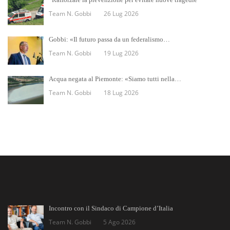
Team N. Gobbi
26 Lug 2026
Gobbi: «Il futuro passa da un federalismo…
Team N. Gobbi
19 Lug 2026
Acqua negata al Piemonte: «Siamo tutti nella…
Team N. Gobbi
18 Lug 2026
Incontro con il Sindaco di Campione d’Italia
Team N. Gobbi
5 Ago 2026