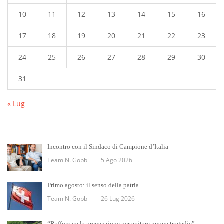
10
11
12
13
14
15
16
17
18
19
20
21
22
23
24
25
26
27
28
29
30
31
« Lug
Incontro con il Sindaco di Campione d’Italia
Team N. Gobbi
5 Ago 2026
Primo agosto: il senso della patria
Team N. Gobbi
26 Lug 2026
“Rafforzare la prevenzione per evitare nuove tragedie”