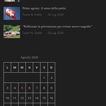
Primo agosto: il senso della patria
Team N. Gobbi
26 Lug 2026
“Rafforzare la prevenzione per evitare nuove tragedie”
Team N. Gobbi
26 Lug 2026
Agosto 2026
L
M
M
G
V
S
D
1
2
3
4
5
6
7
8
9
10
11
12
13
14
15
16