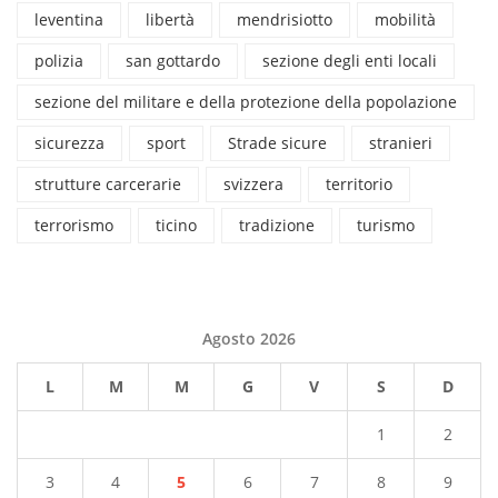
leventina
libertà
mendrisiotto
mobilità
polizia
san gottardo
sezione degli enti locali
sezione del militare e della protezione della popolazione
sicurezza
sport
Strade sicure
stranieri
strutture carcerarie
svizzera
territorio
terrorismo
ticino
tradizione
turismo
Agosto 2026
L
M
M
G
V
S
D
1
2
3
4
5
6
7
8
9