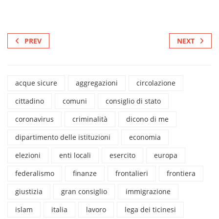
PREV
NEXT
acque sicure
aggregazioni
circolazione
cittadino
comuni
consiglio di stato
coronavirus
criminalità
dicono di me
dipartimento delle istituzioni
economia
elezioni
enti locali
esercito
europa
federalismo
finanze
frontalieri
frontiera
giustizia
gran consiglio
immigrazione
islam
italia
lavoro
lega dei ticinesi