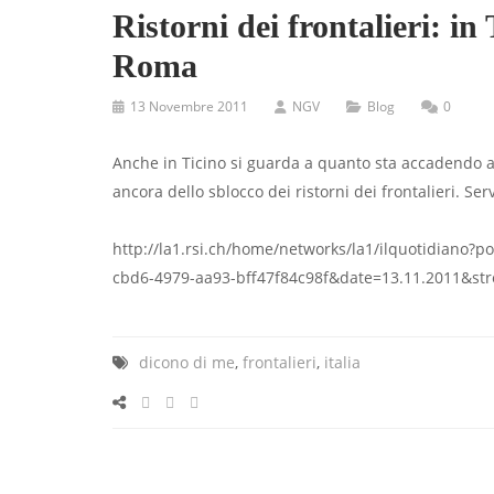
Ristorni dei frontalieri: in
Roma
13 Novembre 2011
NGV
Blog
0
Anche in Ticino si guarda a quanto sta accadendo a 
ancora dello sblocco dei ristorni dei frontalieri. Serv
http://la1.rsi.ch/home/networks/la1/ilquotidiano
cbd6-4979-aa93-bff47f84c98f&date=13.11.2011&st
dicono di me
,
frontalieri
,
italia