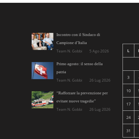
Incontro con il Sindaco di
Campione d’Italia
L
Team N. Gobbi
5 Ago 2026
Primo agosto: il senso della
patria
3
Team N. Gobbi
26 Lug 2026
10
“Rafforzare la prevenzione per
evitare nuove tragedie”
17
Team N. Gobbi
26 Lug 2026
24
31