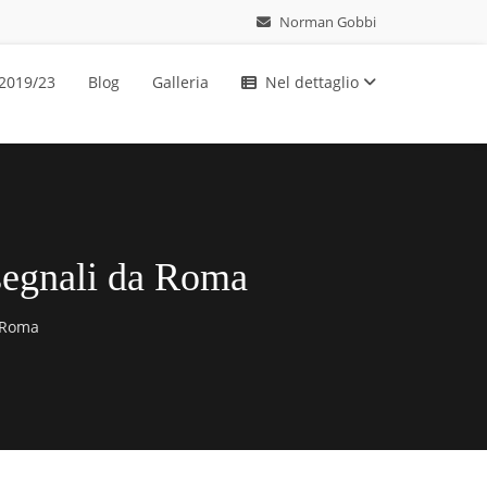
Norman Gobbi
 2019/23
Blog
Galleria
Nel dettaglio
o segnali da Roma
a Roma