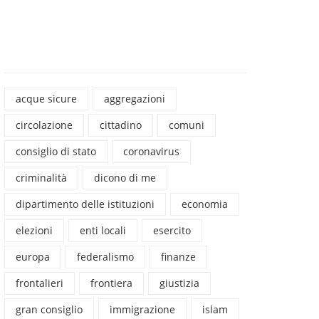
acque sicure
aggregazioni
circolazione
cittadino
comuni
consiglio di stato
coronavirus
criminalità
dicono di me
dipartimento delle istituzioni
economia
elezioni
enti locali
esercito
europa
federalismo
finanze
frontalieri
frontiera
giustizia
gran consiglio
immigrazione
islam