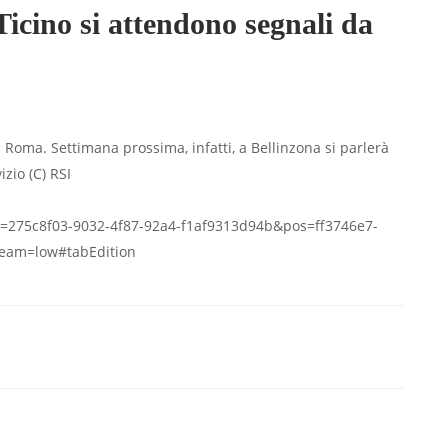
 Ticino si attendono segnali da
Roma. Settimana prossima, infatti, a Bellinzona si parlerà
izio (C) RSI
?po=275c8f03-9032-4f87-92a4-f1af9313d94b&pos=ff3746e7-
ream=low#tabEdition