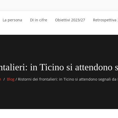
La persona
DI in cifre
Obiettivi 2023/27
Retrospettiva
ntalieri: in Ticino si attendon
e
Blog
/
Ristorni dei frontalieri: in Ticino si attendono segnali d