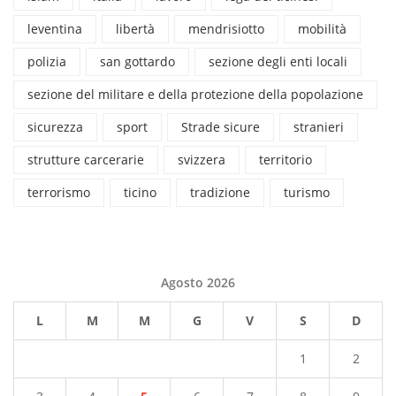
leventina
libertà
mendrisiotto
mobilità
polizia
san gottardo
sezione degli enti locali
sezione del militare e della protezione della popolazione
sicurezza
sport
Strade sicure
stranieri
strutture carcerarie
svizzera
territorio
terrorismo
ticino
tradizione
turismo
Agosto 2026
L
M
M
G
V
S
D
1
2