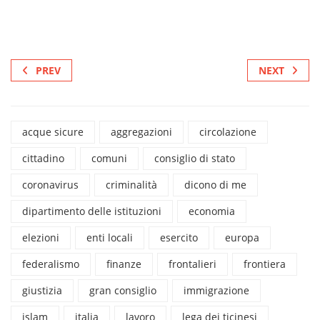
PREV
NEXT
acque sicure
aggregazioni
circolazione
cittadino
comuni
consiglio di stato
coronavirus
criminalità
dicono di me
dipartimento delle istituzioni
economia
elezioni
enti locali
esercito
europa
federalismo
finanze
frontalieri
frontiera
giustizia
gran consiglio
immigrazione
islam
italia
lavoro
lega dei ticinesi