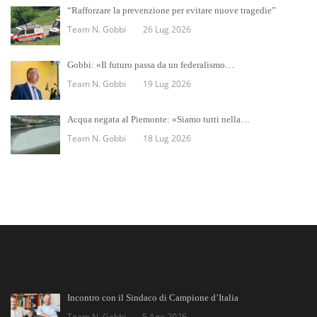
“Rafforzare la prevenzione per evitare nuove tragedie”
Team N. Gobbi
26 Lug 2026
Gobbi: «Il futuro passa da un federalismo…
Team N. Gobbi
19 Lug 2026
Acqua negata al Piemonte: «Siamo tutti nella…
Team N. Gobbi
18 Lug 2026
Incontro con il Sindaco di Campione d’Italia
Team N. Gobbi
5 Ago 2026