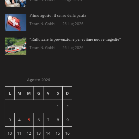
Primo agosto: il senso della patria
Team N. Gobbi
26 Lug 2026
“Rafforzare la prevenzione per evitare nuove tragedie”
Team N. Gobbi
26 Lug 2026
Agosto 2026
L
M
M
G
V
S
D
1
2
3
4
5
6
7
8
9
10
11
12
13
14
15
16