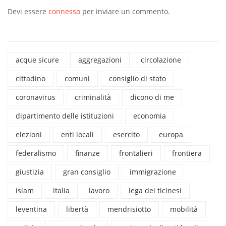
Devi essere
connesso
per inviare un commento.
acque sicure
aggregazioni
circolazione
cittadino
comuni
consiglio di stato
coronavirus
criminalità
dicono di me
dipartimento delle istituzioni
economia
elezioni
enti locali
esercito
europa
federalismo
finanze
frontalieri
frontiera
giustizia
gran consiglio
immigrazione
islam
italia
lavoro
lega dei ticinesi
leventina
libertà
mendrisiotto
mobilità