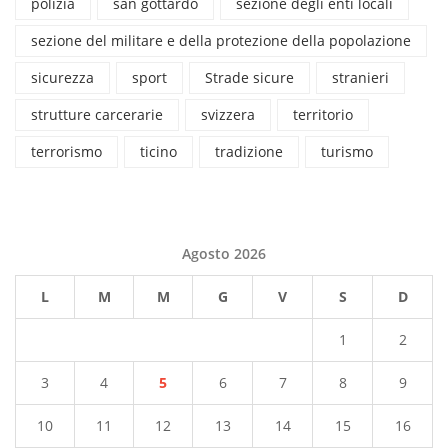
polizia
san gottardo
sezione degli enti locali
sezione del militare e della protezione della popolazione
sicurezza
sport
Strade sicure
stranieri
strutture carcerarie
svizzera
territorio
terrorismo
ticino
tradizione
turismo
Agosto 2026
L
M
M
G
V
S
D
1
2
3
4
5
6
7
8
9
10
11
12
13
14
15
16