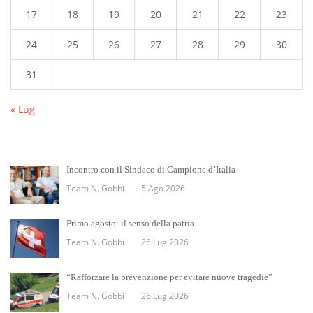
17
18
19
20
21
22
23
24
25
26
27
28
29
30
31
« Lug
Incontro con il Sindaco di Campione d’Italia
Team N. Gobbi
5 Ago 2026
Primo agosto: il senso della patria
Team N. Gobbi
26 Lug 2026
“Rafforzare la prevenzione per evitare nuove tragedie”
Team N. Gobbi
26 Lug 2026