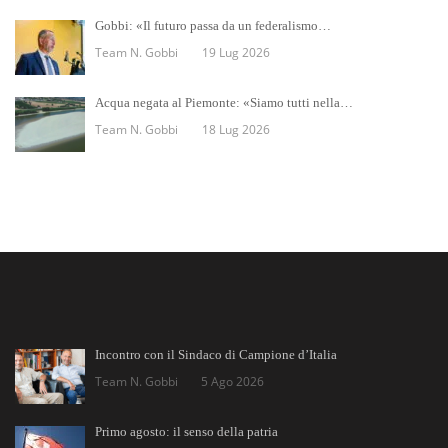
Gobbi: «Il futuro passa da un federalismo…
Team N. Gobbi
19 Lug 2026
Acqua negata al Piemonte: «Siamo tutti nella…
Team N. Gobbi
18 Lug 2026
Incontro con il Sindaco di Campione d’Italia
Team N. Gobbi
5 Ago 2026
Primo agosto: il senso della patria