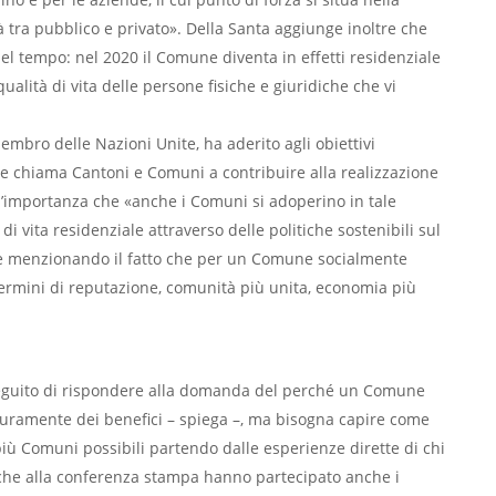
à tra pubblico e privato». Della Santa aggiunge inoltre che
el tempo: nel 2020 il Comune diventa in effetti residenziale
ualità di vita delle persone fisiche e giuridiche che vi
membro delle Nazioni Unite, ha aderito agli obiettivi
e chiama Cantoni e Comuni a contribuire alla realizzazione
a l’importanza che «anche i Comuni si adoperino in tale
 vita residenziale attraverso delle politiche sostenibili sul
de menzionando il fatto che per un Comune socialmente
termini di reputazione, comunità più unita, economia più
seguito di rispondere alla domanda del perché un Comune
icuramente dei benefici – spiega –, ma bisogna capire come
 più Comuni possibili partendo dalle esperienze dirette di chi
è che alla conferenza stampa hanno partecipato anche i