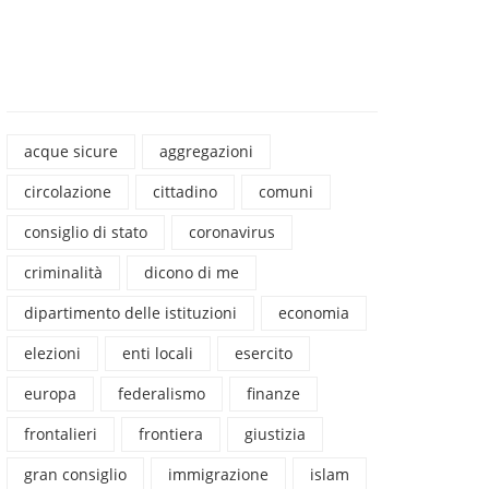
acque sicure
aggregazioni
circolazione
cittadino
comuni
consiglio di stato
coronavirus
criminalità
dicono di me
dipartimento delle istituzioni
economia
elezioni
enti locali
esercito
europa
federalismo
finanze
frontalieri
frontiera
giustizia
gran consiglio
immigrazione
islam