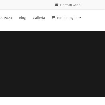
Norman Gobbi
 2019/23
Blog
Galleria
Nel dettaglio