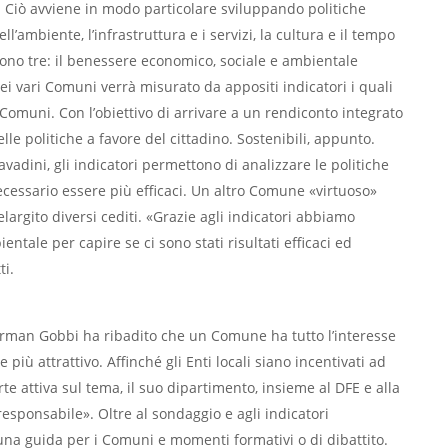
o. Ciò avviene in modo particolare sviluppando politiche
ll’ambiente, l’infrastruttura e i servizi, la cultura e il tempo
 sono tre: il benessere economico, sociale e ambientale
e dei vari Comuni verrà misurato da appositi indicatori i quali
Comuni. Con l’obiettivo di arrivare a un rendiconto integrato
le politiche a favore del cittadino. Sostenibili, appunto.
dini, gli indicatori permettono di analizzare le politiche
essario essere più efficaci. Un altro Comune «virtuoso»
elargito diversi cediti. «Grazie agli indicatori abbiamo
tale per capire se ci sono stati risultati efficaci ed
ti.
Norman Gobbi ha ribadito che un Comune ha tutto l’interesse
iù attrattivo. Affinché gli Enti locali siano incentivati ad
attiva sul tema, il suo dipartimento, insieme al DFE e alla
esponsabile». Oltre al sondaggio e agli indicatori
una guida per i Comuni e momenti formativi o di dibattito.