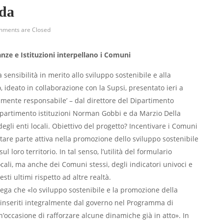
nda
ments are Closed
anze e Istituzioni interpellano i Comuni
sensibilità in merito allo sviluppo sostenibile e alla
, ideato in collaborazione con la Supsi, presentato ieri a
lmente responsabile’ – dal direttore del Dipartimento
Dipartimento istituzioni Norman Gobbi e da Marzio Della
egli enti locali. Obiettivo del progetto? Incentivare i Comuni
are parte attiva nella promozione dello sviluppo sostenibile
l loro territorio. In tal senso, l’utilità del formulario
cali, ma anche dei Comuni stessi, degli indicatori univoci e
sti ultimi rispetto ad altre realtà.
iega che «lo sviluppo sostenibile e la promozione della
i inseriti integralmente dal governo nel Programma di
’occasione di rafforzare alcune dinamiche già in atto». In