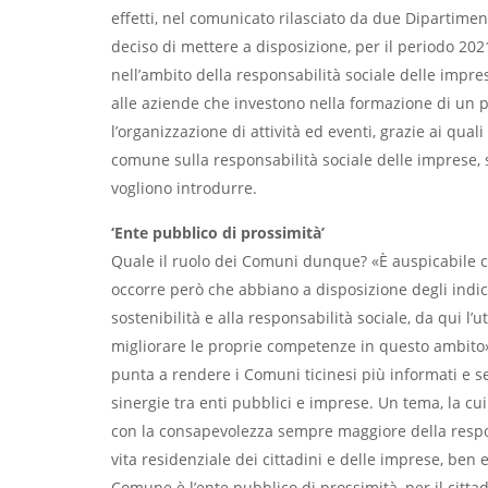
effetti, nel comunicato rilasciato da due Dipartimen
deciso di mettere a disposizione, per il periodo 202
nell’ambito della responsabilità sociale delle impre
alle aziende che investono nella formazione di un 
l’organizzazione di attività ed eventi, grazie ai quali
comune sulla responsabilità sociale delle imprese, 
vogliono introdurre.
‘Ente pubblico di prossimità’
Quale il ruolo dei Comuni dunque? «È auspicabile ch
occorre però che abbiano a disposizione degli indicat
sostenibilità e alla responsabilità sociale, da qui l’
migliorare le proprie competenze in questo ambito».
punta a rendere i Comuni ticinesi più informati e s
sinergie tra enti pubblici e imprese. Un tema, la cu
con la consapevolezza sempre maggiore della respon
vita residenziale dei cittadini e delle imprese, ben 
Comune è l’ente pubblico di prossimità, per il cittadi