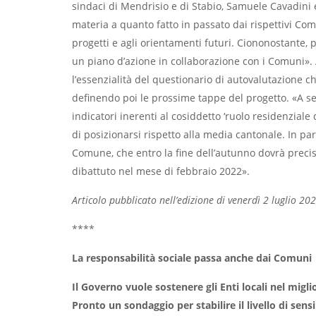
sindaci di Mendrisio e di Stabio, Samuele Cavadini 
materia a quanto fatto in passato dai rispettivi Co
progetti e agli orientamenti futuri. Ciononostante
un piano d’azione in collaborazione con i Comuni». A 
l’essenzialità del questionario di autovalutazione c
definendo poi le prossime tappe del progetto. «A se
indicatori inerenti al cosiddetto ‘ruolo residenzial
di posizionarsi rispetto alla media cantonale. In par
Comune, che entro la fine dell’autunno dovrà precisar
dibattuto nel mese di febbraio 2022».
Articolo pubblicato nell’edizione di venerdì 2 luglio 2
****
La responsabilità sociale passa anche dai Comuni
Il Governo vuole sostenere gli Enti locali nel mig
Pronto un sondaggio per stabilire il livello di sens