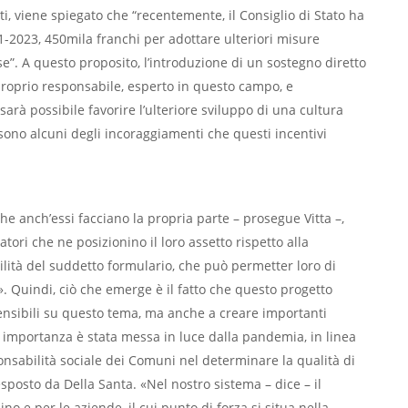
ti, viene spiegato che “recentemente, il Consiglio di Stato ha
1-2023, 450mila franchi per adottare ulteriori misure
se”. A questo proposito, l’introduzione di un sostegno diretto
proprio responsabile, esperto in questo campo, e
 sarà possibile favorire l’ulteriore sviluppo di una cultura
sono alcuni degli incoraggiamenti che questi incentivi
e anch’essi facciano la propria parte – prosegue Vitta –,
ori che ne posizionino il loro assetto rispetto alla
utilità del suddetto formulario, che può permetter loro di
 Quindi, ciò che emerge è il fatto che questo progetto
ensibili su questo tema, ma anche a creare importanti
i importanza è stata messa in luce dalla pandemia, in linea
sabilità sociale dei Comuni nel determinare la qualità di
esposto da Della Santa. «Nel nostro sistema – dice – il
no e per le aziende, il cui punto di forza si situa nella