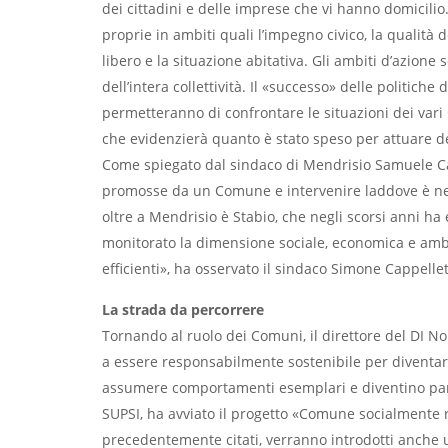
dei cittadini e delle imprese che vi hanno domicili
proprie in ambiti quali l’impegno civico, la qualità de
libero e la situazione abitativa. Gli ambiti d’azione
dell’intera collettività. Il «successo» delle politich
permetteranno di confrontare le situazioni dei vari 
che evidenzierà quanto è stato speso per attuare del
Come spiegato dal sindaco di Mendrisio Samuele Cava
promosse da un Comune e intervenire laddove è nec
oltre a Mendrisio è Stabio, che negli scorsi anni ha 
monitorato la dimensione sociale, economica e ambien
efficienti», ha osservato il sindaco Simone Cappellet
La strada da percorrere
Tornando al ruolo dei Comuni, il direttore del DI 
a essere responsabilmente sostenibile per diventare p
assumere comportamenti esemplari e diventino parte 
SUPSI, ha avviato il progetto «Comune socialmente r
precedentemente citati, verranno introdotti anche 