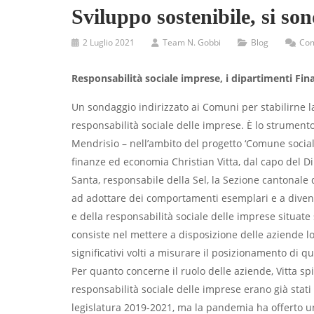
Sviluppo sostenibile, si so
2 Luglio 2021
Team N. Gobbi
Blog
Com
Responsabilità sociale imprese, i dipartimenti Fin
Un sondaggio indirizzato ai Comuni per stabilirne la 
responsabilità sociale delle imprese. È lo strumento
Mendrisio – nell’ambito del progetto ‘Comune socia
finanze ed economia Christian Vitta, dal capo del 
Santa, responsabile della Sel, la Sezione cantonale d
ad adottare dei comportamenti esemplari e a divent
e della responsabilità sociale delle imprese situate su
consiste nel mettere a disposizione delle aziende lo
significativi volti a misurare il posizionamento di que
Per quanto concerne il ruolo delle aziende, Vitta sp
responsabilità sociale delle imprese erano già stat
legislatura 2019-2021, ma la pandemia ha offerto un