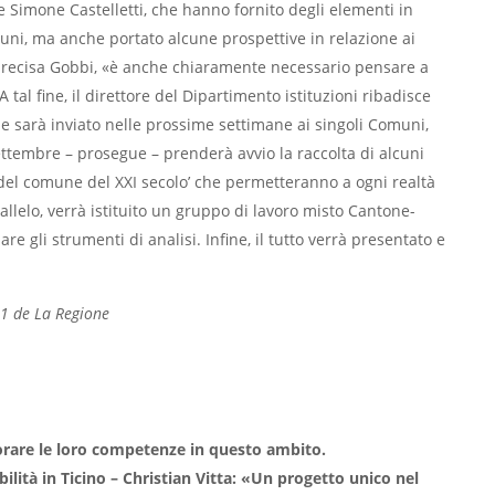
e Simone Castelletti, che hanno fornito degli elementi in
muni, ma anche portato alcune prospettive in relazione ai
, precisa Gobbi, «è anche chiaramente necessario pensare a
tal fine, il direttore del Dipartimento istituzioni ribadisce
he sarà inviato nelle prossime settimane ai singoli Comuni,
ttembre – prosegue – prenderà avvio la raccolta di alcuni
e del comune del XXI secolo’ che permetteranno a ogni realtà
allelo, verrà istituito un gruppo di lavoro misto Cantone-
e gli strumenti di analisi. Infine, il tutto verrà presentato e
021 de La Regione
liorare le loro competenze in questo ambito.
ibilità in Ticino – Christian Vitta: «Un progetto unico nel