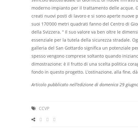
moderno impianto per il trattamento delle acque. G
creati nuovi posti di lavoro e si sono aperte nuove p
suoi 170’000 metri quadrati fanno del Centro di Gior
della Svizzera. “ Il suo valore va ben oltre le dim
essenziale per la tutela della sicurezza stradale. 
galleria del San Gottardo significa un potenziale pe
spesso vengono comprese soltanto quando iniziano a 
dimostrazione: è il frutto di una scelta politica cor
fondo in questo progetto. L’ostinazione, alla fine, dà i
Articolo pubblicato nell’edizione di domenica 29 giugn
CCVP