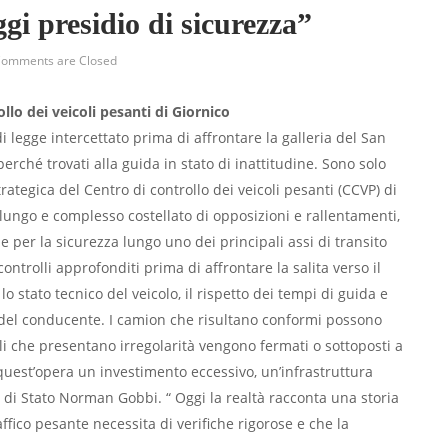
gi presidio di sicurezza”
omments are Closed
llo dei veicoli pesanti di Giornico
 di legge intercettato prima di affrontare la galleria del San
perché trovati alla guida in stato di inattitudine. Sono solo
ategica del Centro di controllo dei veicoli pesanti (CCVP) di
 lungo e complesso costellato di opposizioni e rallentamenti,
 per la sicurezza lungo uno dei principali assi di transito
ntrolli approfonditi prima di affrontare la salita verso il
o stato tecnico del veicolo, il rispetto dei tempi di guida e
ità del conducente. I camion che risultano conformi possono
i che presentano irregolarità vengono fermati o sottoposti a
o quest’opera un investimento eccessivo, un’infrastruttura
ere di Stato Norman Gobbi. “ Oggi la realtà racconta una storia
affico pesante necessita di verifiche rigorose e che la