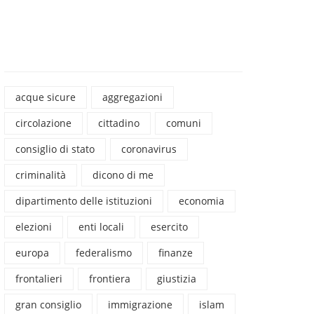
acque sicure
aggregazioni
circolazione
cittadino
comuni
consiglio di stato
coronavirus
criminalità
dicono di me
dipartimento delle istituzioni
economia
elezioni
enti locali
esercito
europa
federalismo
finanze
frontalieri
frontiera
giustizia
gran consiglio
immigrazione
islam