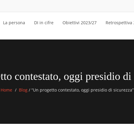
La persona
DI in cifre
Obiettivi 2023/27
Retrospettiva
to contestato, oggi presidio di
Home
Blog
/
“Un progetto contestato, oggi presidio di sicurezza”