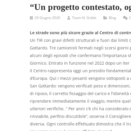
“Un progetto contestato, og
29 Giugno 2026
Team N. Gobbi
Blog
C
Le strade sono più sicure grazie al Centro di contro
Un TIR con gravi difetti strutturali e fuori dai limiti
Gottardo. Tre camionisti fermati negli scorsi giorni 
alcuni degli episodi che confermano l’importanza str
Giornico. Entrato in funzione nel 2022 dopo un iter
il Centro rappresenta oggi un presidio fondamentale
d’Europa. Qui i mezzi pesanti vengono sottoposti a co
San Gottardo: vengono verificati peso e dimensioni, l
di riposo, il corretto fissaggio del carico e l’idone
riprendere immediatamente il viaggio, mentre quell
ulteriori verifiche. “ Per anni c’è chi ha considerat
rinviabile, perfino discutibile”, osserva il Consigli
diversa. Ogni controllo effettuato dimostra che il tr