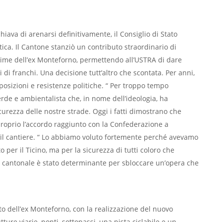
iava di arenarsi definitivamente, il Consiglio di Stato
ica. Il Cantone stanziò un contributo straordinario di
edime dell’ex Monteforno, permettendo all’USTRA di dare
 di franchi. Una decisione tutt’altro che scontata. Per anni,
opposizioni e resistenze politiche. “ Per troppo tempo
rde e ambientalista che, in nome dell’ideologia, ha
icurezza delle nostre strade. Oggi i fatti dimostrano che
proprio l’accordo raggiunto con la Confederazione a
e il cantiere. “ Lo abbiamo voluto fortemente perché avevamo
per il Ticino, ma per la sicurezza di tutti coloro che
o cantonale è stato determinante per sbloccare un’opera che
to dell’ex Monteforno, con la realizzazione del nuovo
ture viarie, ponti, sottopassi, una pista ciclabile e un