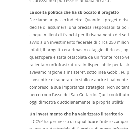
sicurezza non può essere affidata al caso”.
La scelta politica che ha sbloccato il progetto
Facciamo un passo indietro. Quando il progetto risch
decise di assumersi una precisa responsabilità polit
cinque milioni di franchi per il risanamento del s
avvio a un investimento federale di circa 250 milioni
infatti, il progetto era rimasto ostaggio di ricorsi, 
quest’opera è stata ostacolata da un fronte rosso-ve
rallentato un’infrastruttura indispensabile per la s
avevamo ragione a insistere”, sottolinea Gobbi. Fu 
consentire di superare lo stallo e aprire finalment
compreso la sua importanza strategica. Non soltanto 
percorrono l’asse del San Gottardo. Quel contribut
oggi dimostra quotidianamente la propria utilità”.
Un investimento che ha valorizzato il territorio
Il CCVP ha permesso di riqualificare l’intero compar
svincolo autostradale di Giornico, di nuove infrastrut