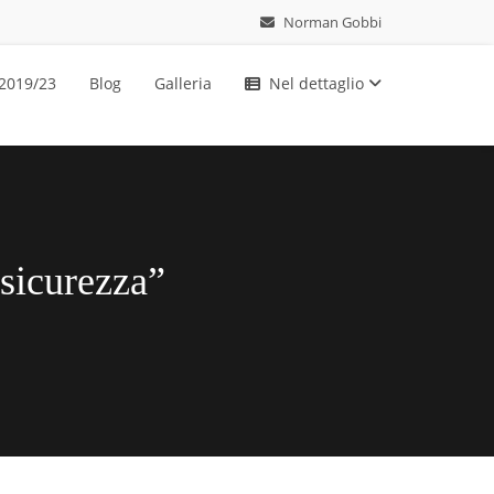
Norman Gobbi
 2019/23
Blog
Galleria
Nel dettaglio
 sicurezza”