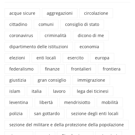
acque sicure
aggregazioni
circolazione
cittadino
comuni
consiglio di stato
coronavirus
criminalità
dicono di me
dipartimento delle istituzioni
economia
elezioni
enti locali
esercito
europa
federalismo
finanze
frontalieri
frontiera
giustizia
gran consiglio
immigrazione
islam
italia
lavoro
lega dei ticinesi
leventina
libertà
mendrisiotto
mobilità
polizia
san gottardo
sezione degli enti locali
sezione del militare e della protezione della popolazione