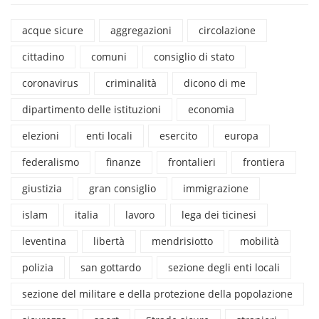
acque sicure
aggregazioni
circolazione
cittadino
comuni
consiglio di stato
coronavirus
criminalità
dicono di me
dipartimento delle istituzioni
economia
elezioni
enti locali
esercito
europa
federalismo
finanze
frontalieri
frontiera
giustizia
gran consiglio
immigrazione
islam
italia
lavoro
lega dei ticinesi
leventina
libertà
mendrisiotto
mobilità
polizia
san gottardo
sezione degli enti locali
sezione del militare e della protezione della popolazione