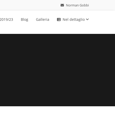
Norman Gobbi
 2019/23
Blog
Galleria
Nel dettaglio