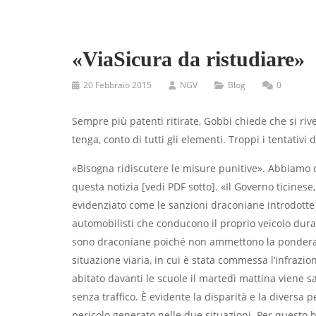
«ViaSicura da ristudiare»
20 Febbraio 2015
NGV
Blog
0
Sempre più patenti ritirate, Gobbi chiede che si rive
tenga, conto di tutti gli elementi. Troppi i tentativi 
«Bisogna ridiscutere le misure punitive». Abbiamo 
questa notizia [vedi PDF sotto]. «Il Governo ticinese
evidenziato come le sanzioni draconiane introdotte 
automobilisti che conducono il proprio veicolo dura
sono draconiane poiché non ammettono la ponderazione
situazione viaria, in cui è stata commessa l’infraz
abitato davanti le scuole il martedì mattina viene
senza traffico. È evidente la disparità e la diversa p
pericolo generato nelle due situazioni. Per questo 