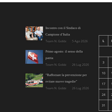
Incontro con il Sindaco di
Campione d’Italia
L
Team N. Gobbi
5 Ago 2026
Primo agosto: il senso della
patria
3
Team N. Gobbi
26 Lug 2026
10
“Rafforzare la prevenzione per
evitare nuove tragedie”
17
Team N. Gobbi
26 Lug 2026
24
31