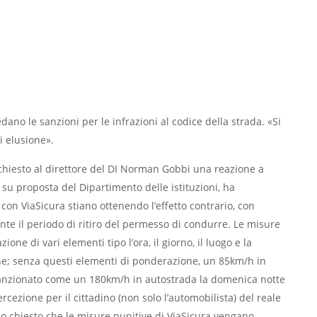
dano le sanzioni per le infrazioni al codice della strada. «Si
di elusione».
chiesto al direttore del DI Norman Gobbi una reazione a
, su proposta del Dipartimento delle istituzioni, ha
con ViaSicura stiano ottenendo l’effetto contrario, con
nte il periodo di ritiro del permesso di condurre. Le misure
 di vari elementi tipo l’ora, il giorno, il luogo e la
ione; senza questi elementi di ponderazione, un 85km/h in
 sanzionato come un 180km/h in autostrada la domenica notte
ercezione per il cittadino (non solo l’automobilista) del reale
ho chiesto che le misure punitive di ViaSicura vengano