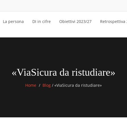
La persona
DI in cifre
Obiettivi 2023/27
Retrospettiva
«ViaSicura da ristudiare»
Home
Blog
/
«ViaSicura da ristudiare»