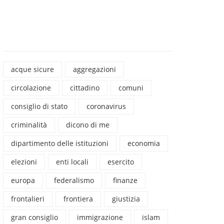
acque sicure
aggregazioni
circolazione
cittadino
comuni
consiglio di stato
coronavirus
criminalità
dicono di me
dipartimento delle istituzioni
economia
elezioni
enti locali
esercito
europa
federalismo
finanze
frontalieri
frontiera
giustizia
gran consiglio
immigrazione
islam