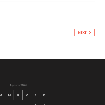
NEXT
Agosto 2026
M
M
G
V
S
D