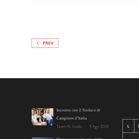
PREV
Incontro con il Sindaco di
Campione d’Italia
L
Team N. Gobbi
5 Ago 2026