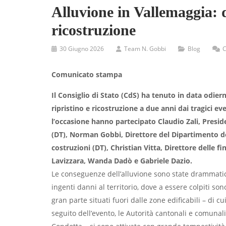
Alluvione in Vallemaggia: d
ricostruzione
30 Giugno 2026
Team N. Gobbi
Blog
C
Comunicato stampa
Il Consiglio di Stato (CdS) ha tenuto in data odier
ripristino e ricostruzione a due anni dai tragici ev
l’occasione hanno partecipato Claudio Zali, Presid
(DT), Norman Gobbi, Direttore del Dipartimento dell
costruzioni (DT), Christian Vitta, Direttore delle f
Lavizzara, Wanda Dadò e Gabriele Dazio.
Le conseguenze dell’alluvione sono state drammatich
ingenti danni al territorio, dove a essere colpiti sono
gran parte situati fuori dalle zone edificabili – di 
seguito dell’evento, le Autorità cantonali e comunal