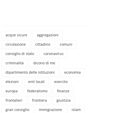
acque sicure
aggregazioni
circolazione
cittadino
comuni
consiglio di stato
coronavirus
criminalità
dicono di me
dipartimento delle istituzioni
economia
elezioni
enti locali
esercito
europa
federalismo
finanze
frontalieri
frontiera
giustizia
gran consiglio
immigrazione
islam