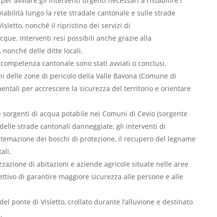
er avviare gli interventi urgenti necessari a ristabilire i
a viabilità lungo la rete stradale cantonale e sulle strade
isletto, nonché il ripristino dei servizi di
que. Interventi resi possibili anche grazie alla
, nonché delle ditte locali.
di competenza cantonale sono stati avviati o conclusi.
ani delle zone di pericolo della Valle Bavona (Comune di
ntali per accrescere la sicurezza del territorio e orientare
lle sorgenti di acqua potabile nei Comuni di Cevio (sorgente
 delle strade cantonali danneggiate, gli interventi di
istemazione dei boschi di protezione, il recupero del legname
ali.
zzazione di abitazioni e aziende agricole situate nelle aree
ettivo di garantire maggiore sicurezza alle persone e alle
 del ponte di Visletto, crollato durante l’alluvione e destinato
.