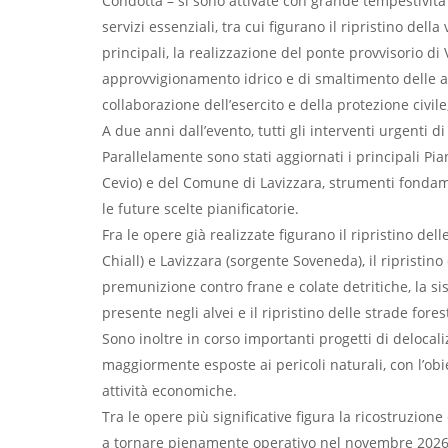
Condotta – si sono attivate con grande tempestività p
servizi essenziali, tra cui figurano il ripristino dell
principali, la realizzazione del ponte provvisorio di V
approvvigionamento idrico e di smaltimento delle ac
collaborazione dell’esercito e della protezione civile
A due anni dall’evento, tutti gli interventi urgenti 
Parallelamente sono stati aggiornati i principali Pi
Cevio) e del Comune di Lavizzara, strumenti fondame
le future scelte pianificatorie.
Fra le opere già realizzate figurano il ripristino de
Chiall) e Lavizzara (sorgente Soveneda), il ripristino
premunizione contro frane e colate detritiche, la s
presente negli alvei e il ripristino delle strade forest
Sono inoltre in corso importanti progetti di delocali
maggiormente esposte ai pericoli naturali, con l’obi
attività economiche.
Tra le opere più significative figura la ricostruzione
a tornare pienamente operativo nel novembre 2026