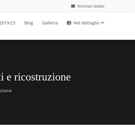
Norman Gobbi
 2019/23
Blog
Galleria
Nel dettaglio
i e ricostruzione
uzione