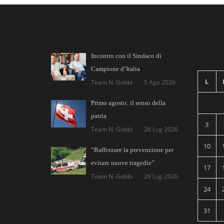
Incontro con il Sindaco di
Campione d’Italia
L
Team N. Gobbi
5 Ago 2026
Primo agosto: il senso della
patria
3
Team N. Gobbi
26 Lug 2026
10
“Rafforzare la prevenzione per
evitare nuove tragedie”
17
Team N. Gobbi
26 Lug 2026
24
31