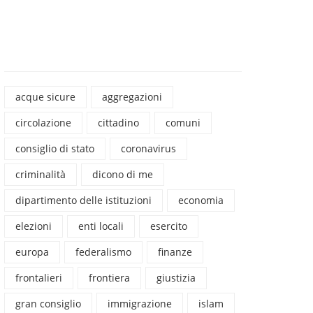
acque sicure
aggregazioni
circolazione
cittadino
comuni
consiglio di stato
coronavirus
criminalità
dicono di me
dipartimento delle istituzioni
economia
elezioni
enti locali
esercito
europa
federalismo
finanze
frontalieri
frontiera
giustizia
gran consiglio
immigrazione
islam