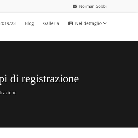
Norman Gobbi
 2019/23
Blog
Galleria
Nel dettaglio
pi di registrazione
trazione