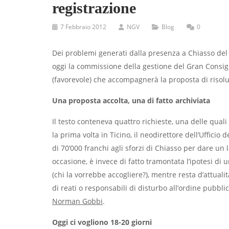
registrazione
7 Febbraio 2012
NGV
Blog
0
Dei problemi generati dalla presenza a Chiasso del c
oggi la commissione della gestione del Gran Consigl
(favorevole) che accompagnerà la proposta di risolu
Una proposta accolta, una di fatto archiviata
Il testo conteneva quattro richieste, una delle qua
la prima volta in Ticino, il neodirettore dell’Uffici
di 70’000 franchi agli sforzi di Chiasso per dare un
occasione, è invece di fatto tramontata l’ipotesi di u
(chi la vorrebbe accogliere?), mentre resta d’attualit
di reati o responsabili di disturbo all’ordine pubbl
Norman Gobbi
.
Oggi ci vogliono 18-20 giorni